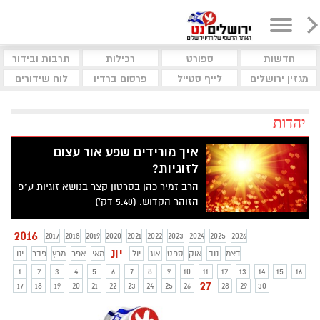
חדשות
ספורט
רכילות
תרבות ובידור
מגזין ירושלים
לייף סטייל
פרסום ברדיו
לוח שידורים
יהדות
איך מורידים שפע אור עצום
לזוגיות?
הרב זמיר כהן בסרטון קצר בנושא זוגיות ע"פ
הזוהר הקדוש. (5.40 דק')
2016
2017
2018
2019
2020
2021
2022
2023
2024
2025
2026
יונ
דצמ
נוב
אוק
ספט
אוג
יול
מאי
אפר
מרץ
פבר
ינו
1
2
3
4
5
6
7
8
9
10
11
12
13
14
15
16
27
17
18
19
20
21
22
23
24
25
26
28
29
30