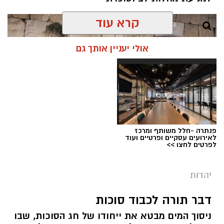
קרא עוד
אולי יעניין אותך גם
פנתרה -חלל משותף ומרכז
לאירועים עסקיים ופרטיים ועוד
לפרטים לחצו >>
יהדות
מערכת ירושלים נט / 08:00 11.08.19
תגים:
תשעה באב
דבר תורה לכבוד סוכות
ניסוך המים מבטא את ייחודו של חג הסוכות, שבו
קיימת מחלוקת בין חוקרים האם הצום היא דרך