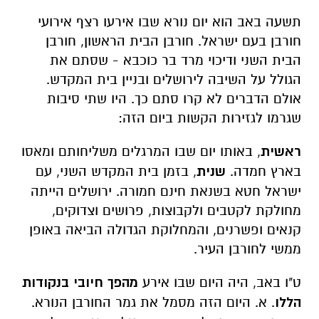
תשעה באב הוא יום נורא שבו אירעו רצף אירועי
חורבן בעם ישראל. חורבן הבית הראשון, חורבן
הבית השני ודיכוי מרד בר כוכבא - שסתם את
הגולל על השיבה לירושלים ובניין בית המקדש.
אולם הדברים לא קרו סתם כך. היו שתי סיבות
שגרמו לגזירות הקשות ביום הזה:
ראשית
, באותו יום שבו המרגלים משליחותם ומאסו
בארץ חמדה.
שנית
, בזמן בית המקדש השני, עם
ישראל חטא בשנאת חינם חמורה. ירושלים הייתה
מחולקת לקטבים ולקבוצות, פרושים וצדוקים,
קנאים ופשרנים, והמחלוקת הגדולה הביאה באופן
ממשי לחורבן העיר.
ט"ו באב, היה היום שבו אירע
מהפך חיובי
בנקודות
הללו
. א. היום הזה מסמל את גמר החורבן הנורא.