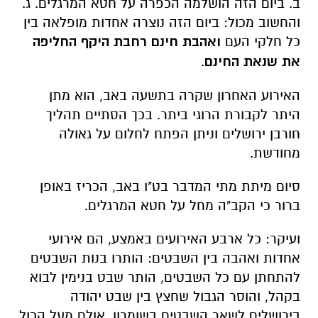
ב. ביום הזה הושלמה הכפרה על חטא המרגלים. ג.
והחשוב מכול: ביום הזה נוצרה אחדות מופלאה בין
כל חלקי העם
ואהבת חינם רחבת היקף החליפה
את שנאת החינם
.
האירוע האחרון שקרה בתשעה באב, הוא מתן
היתר לקבורת הרוגי ביתר. בכך הסתיים תהליך
חורבן ירושלים וניתן הפתח לחלום על גאולה
מחודשת.
סיום מיתת מתי המדבר בט"ו באב, הכריז באופן
ברור כי הקב"ה מחל על חטא המרגלים.
ועיקר: כל ארבע האירועים באמצע, הם אירועי
אחדות ואהבה בין השבטים: הותרו בנות השבטים
להתחתן עם כל השבטים, הותר שבט בנימין לבוא
בקהל, והוסר הגבול שחצץ בין שבט יהודה
בירושלים לשאר השבטים בשומרון. אולם מעל הכול