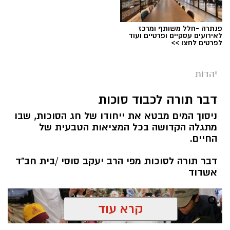
פנתרה -חלל משותף ומרכז
לאירועים עסקיים ופרטיים ועוד
לפרטים לחצו >>
יהדות
מערכת ירושלים נט / 08:00 11.08.19
תגים:
תשעה באב
דבר תורה לכבוד סוכות
ניסוך המים מבטא את ייחודו של חג הסוכות, שבו
קיימת מחלוקת בין חוקרים האם הצום היא דרך
מתגלה הקדושה בכל המציאות הטבעית של
טיפול אפקטיבית. יחד עם זאת, הדעה הרווחת כיום
החיים.
היא שהצום לא מסייע בניקוי רעלים משום שהגוף
דבר תורה לסוכות מפי הרב יעקב סוסי /בית חב"ד
מנקה את עצמו מרעלים על בסיס יומי קבוע בעזרת
אשדוד
הכליות, הכבד, הריאות, המעי הגס, בלוטות
הליפמה והעור. מאידך גיסא, ישנם מומחים ברפואה
משלימה ואף מהרפואה הקונבנציונלית, אשר אינם
קרא עוד
מסכימים עם דעה זו. לטענתם, התזונה המערבית