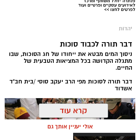
פנתרה -חלל משותף ומרכז
לאירועים עסקיים ופרטיים ועוד
לפרטים לחצו >>
יהדות
מערכת ירושלים נט / 08:00 11.08.19
תגים:
תשעה באב
דבר תורה לכבוד סוכות
ניסוך המים מבטא את ייחודו של חג הסוכות, שבו
קיימת מחלוקת בין חוקרים האם הצום היא דרך
מתגלה הקדושה בכל המציאות הטבעית של
טיפול אפקטיבית. יחד עם זאת, הדעה הרווחת כיום
החיים.
היא שהצום לא מסייע בניקוי רעלים משום שהגוף
דבר תורה לסוכות מפי הרב יעקב סוסי /בית חב"ד
מנקה את עצמו מרעלים על בסיס יומי קבוע בעזרת
אשדוד
הכליות, הכבד, הריאות, המעי הגס, בלוטות
הליפמה והעור. מאידך גיסא, ישנם מומחים ברפואה
משלימה ואף מהרפואה הקונבנציונלית, אשר אינם
קרא עוד
מסכימים עם דעה זו. לטענתם, התזונה המערבית
אינה מספקת את הרכיבים שיסייעו לנו להתנקות,
אולי יעניין אותך גם
וגרוע מכך היא מספקת מגוון גדול של רעלנים,