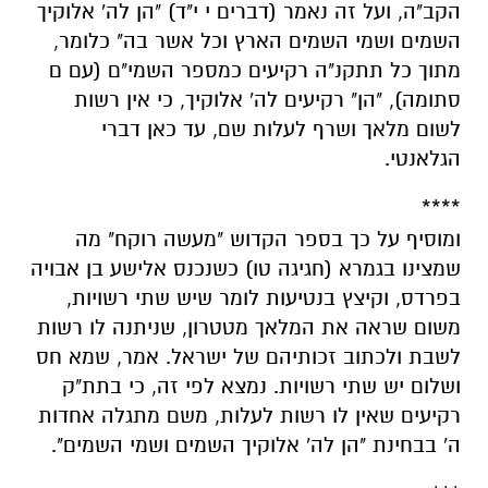
הקב"ה, ועל זה נאמר (דברים י י"ד) "הן לה' אלוקיך
השמים ושמי השמים הארץ וכל אשר בה" כלומר,
מתוך כל תתקנ"ה רקיעים כמספר השמי"ם (עם ם
סתומה), "הן" רקיעים לה' אלוקיך, כי אין רשות
לשום מלאך ושרף לעלות שם, עד כאן דברי
הגלאנטי.
****
ומוסיף על כך בספר הקדוש "מעשה רוקח" מה
שמצינו בגמרא (חגיגה טו) כשנכנס אלישע בן אבויה
בפרדס, וקיצץ בנטיעות לומר שיש שתי רשויות,
משום שראה את המלאך מטטרון, שניתנה לו רשות
לשבת ולכתוב זכותיהם של ישראל. אמר, שמא חס
ושלום יש שתי רשויות. נמצא לפי זה, כי בתת"ק
רקיעים שאין לו רשות לעלות, משם מתגלה אחדות
ה' בבחינת "הן לה' אלוקיך השמים ושמי השמים".