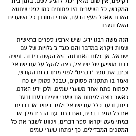
רקיעים, אין שום מלאך יכול להגיע לשם. בזמן בית
המקדש, כל השערים היו פתוחים כמו לפני שחטא
האדם שאכל מעץ הדעת, אחרי החורבן כל השערים
האלו נסגרו.
הנה משה רבנו ידע, שיש ארבע ספרים בראשית
שמות ויקרא במדבר והם כנגד ג' גלויות של עם
ישראל, אך גלות האחרונה היא הקשה ביותר. ומשה
רבנו מושיען של ישראל, רצה להקל על עם ישראל
וכתב את ספר "דברים" לפני מותו ברוח הקודש,
ואמר בו תתקנ"ה פסוקים, שבכל פסוק יש כח
לפתוח פתח אחד משערי שמים. ולכן ידע האדם,
כאשר רוצה לפתוח את שערי שמים בעדו ובעד
ביתו, ובעד כלל עם ישראל ילמד ביחיד או ברבים
את כל ספר דברים, ואם ברוב עם הדרת מלך או
במתי מעט יקראו ספר דברים, ויכוונו לשבר את כל
המסכים המבדילים, כך יפתחו שערי שמים