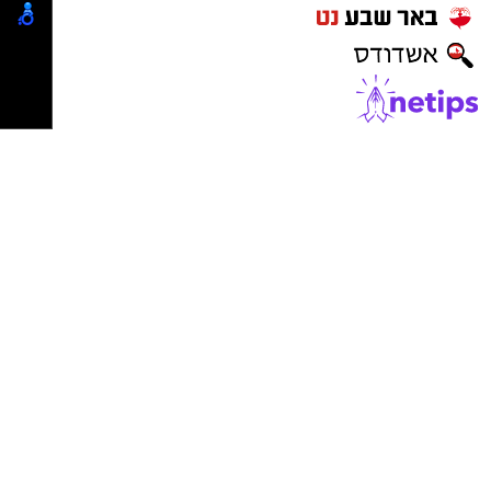
הצום, פחמימות מורכבות וחלבונים מן החי (בשר או
דגים) או מן הצומח (קטניות).
אין לאכול כמויות גדולות מידי בארוחה המפסקת,
במטרה למנוע תחושת מלאות, צרבת וצמא.
אל תאכלו מהר מדי. איכלו לאט ותיהנו מהארוחה.
לפני הצום חשובה מאוד השתייה, שתו כליטר וחצי
מים ליום.
אחרי הצום
בתום הצום שתו שתיה ממותקת או איכלו פחמימות
פשוטות כגון תה ועוגה כדי להחזיר נוזלים וסוכר
לגוף אשר יספקו אנרגיה זמינה, ויעלו את רמות