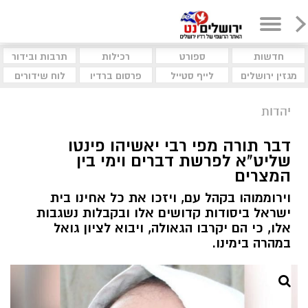
חדשות
ספורט
רכילות
תרבות ובידור
מגזין ירושלים
לייף סטייל
פרסום ברדיו
לוח שידורים
יהדות
דבר תורה מפי רבי יאשיהו פינטו
שליט"א לפרשת דברים וימי בין
המצרים
וירוממוהו בקהל עם, ויזכו את כל אחינו בית
ישראל ביסודות קדושים אלו ובקבלות נשגבות
אלו, כי הם יקרבו הגאולה, ויבוא לציון גואל
במהרה בימינו.