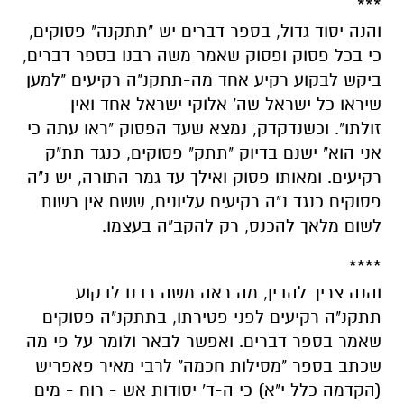
***
והנה יסוד גדול, בספר דברים יש "תתקנה" פסוקים,
כי בכל פסוק ופסוק שאמר משה רבנו בספר דברים,
ביקש לבקוע רקיע אחד מה-תתקנ"ה רקיעים "למען
שיראו כל ישראל שה' אלוקי ישראל אחד ואין
זולתו". וכשנדקדק, נמצא שעד הפסוק "ראו עתה כי
אני הוא" ישנם בדיוק "תתק" פסוקים, כנגד תת"ק
רקיעים. ומאותו פסוק ואילך עד גמר התורה, יש נ"ה
פסוקים כנגד נ"ה רקיעים עליונים, ששם אין רשות
לשום מלאך להכנס, רק להקב"ה בעצמו.
****
והנה צריך להבין, מה ראה משה רבנו לבקוע
תתקנ"ה רקיעים לפני פטירתו, בתתקנ"ה פסוקים
שאמר בספר דברים. ואפשר לבאר ולומר על פי מה
שכתב בספר "מסילות חכמה" לרבי מאיר פאפריש
(הקדמה כלל י"א) כי ה-ד' יסודות אש - רוח - מים