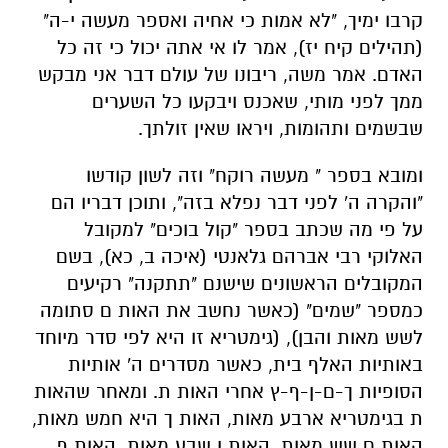
קרבו ימיך, "לא אמות כי אחיה ואספר מעשה י-ה"
(תהילים קיח יז), אמר לו אי אתה יכול כי זה כל
האדם. אמר משה, ריבונו של עולם דבר אני מבקש
ממך לפני מותי, שאכנס ויבקעו כל השערים
שבשמים ותהומות, ויראו שאין זולתך.
ומובא בספר " מעשה רוקח" וזה לשון קודשו
"והקרה ה' לפני דבר נפלא בזה", ותוכן דבריו הם
על פי מה שכתב בספר "קול בוכים" למקובל
האלוקי רבי אברהם גלאנטי (איכה ב, כא), בשם
המקובלים הראשונים שישנם "תתקנה" רקיעים
כמספר "שמים" (כאשר נחשב את האות ם סתומה
לשש מאות והבן), (גימטריא זו היא לפי סדר מיוחד
באותיות האלף בית, כאשר מסדרים ה' אותיות
הסופיות ך-ם-ן-ף-ץ אחרי האות ת. ומאחר שהאות
ת בגימטריא ארבע מאות, האות ך היא חמש מאות,
האות ם שש מאות, האות ן שבע מאות, האות ף