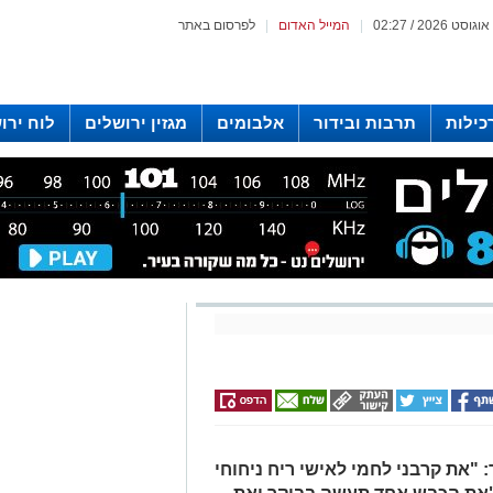
|
המייל האדום
|
לפרסום באתר
כילות
תרבות ובידור
אלבומים
מגזין ירושלים
לוח ירו
 רדיו ירושלים
"את קרבני לחמי לאישי ריח ניחוחי