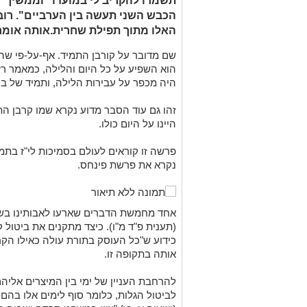
תשמרו להקריב לי במועדו" וממשיך 
הכבש השני תעשה בין הערביים". רוב
האלו מתוך תפילת שחרית.אותה אומרי
שם מדובר על קורבן התמיד. אף-על-פי שהק
הוא השפיע על כל היום והלילה, כמאמר ר
היה מכפר על עבירות הלילה, ותמיד של בין
זהו גם עוד הסבר מדוע נקרא שמו קרבן התמ
היינו על היום כולו.
פרשה זו קוראים לעולם בסמיכות לי"ז בת
נקרא את פרשת פינחס.
אחד מחמשת הדברים שארעו לאבותינו בשב
(תענית פ"ד מ"ו). כיצד מתקנים את ביטול 
כידוע ש"כל העוסק בתורת עולה כאילו הקרי
אותה בתקופה זו.
להרחבת העניין של ימי בין המיצרים אליה
לביטול הגלות, כלומר סוף לימים אלו בהם 