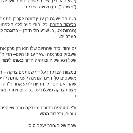
(ישעיה א, כז) "ציון במשפט תפדה ושביה 
("משפט"), ב) מעשה הצדקה.
בשניהם יש גם כן עניין דומה לקרבן התמיד
בלימוד התורה
: כל יהודי חייב ללמוד לפח
(מנחות צט, ב. שו"ע הל' ת"ת) – בדוגמת ק
הערביים.
גם יהודי כזה שהחיוב שלו הוא רק פרק א
שעסוק בפרנסה ושאר ענייני היום– הרי ה"פ
שכל רגע של היום יהיה חדור באותו לימוד 
במצוות הצדקה
: על ידי שנותנים צדקה – ה
משפטים טו) היינו הנתינה לעני נותנת לו 
שהרי אם חסר לו החיות לרגע אחד ח"ו הר
מצוות צדקה פועלת על כל היום ויתרה מזו 
ו
ע"י ההוספה בתורה ובצדקה נזכה שייהפכו 
טובים, ובקרוב ממש.
שבת שלום/הרב יעקב סוסי