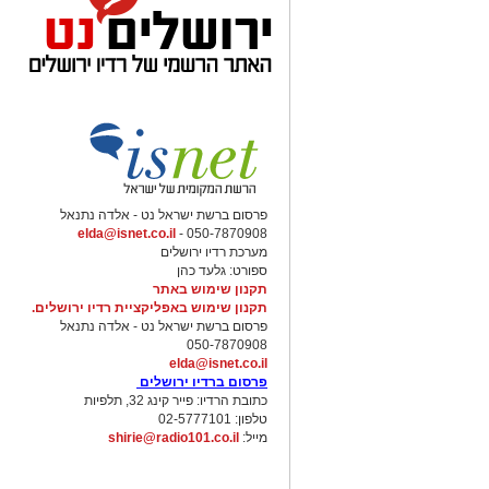
כך או אחרת, בדקתי עם מספר דיאטניות קלי
למי שצם לקראת הצום ובסיומו.
הכנה לקראת הצום
חשוב להקפיד להכין את גופינו לקראת הצום
שההכנה של הגוף לצום לא פחות חשובה מה
או יותר) עשוי לתרום למניעת מחלות כרוניו
יש לשלב ירקות חיים ומבושלים, פירות, שק
פרסום ברשת ישראל נט - אלדה נתנאל
וקטניות כשבוע שבועיים לפני הצום.
elda@isnet.co.il
050-7870908 -
מערכת רדיו ירושלים
ספורט: גלעד כהן
שבוע לפני הצום מומלץ להפסיק לצרוך או
תקנון שימוש באתר
של קפה, בשר, תבלינים חריפים ומלוחים, מ
תקנון שימוש באפליקציית רדיו ירושלים.
"משבר הגמילה" מקפה ומסיגריות במהלך ה
פרסום ברשת ישראל נט - אלדה נתנאל
050-7870908
בשבוע לפני הצום חשוב לצמצם את כמות 
elda@isnet.co.il
הרמב"ם: ארוחה גדולה בבוקר, ארוחה בינו
פרסום ברדיו ירושלים
כתובת הרדיו: פייר קינג 32, תלפיות
טלפון: 02-5777101
יום לפני הצום מומלץ לאכול בעיקר ארוחות
מייל:
shirie@radio101.co.il
טריים ומפחמימות מורכבות.