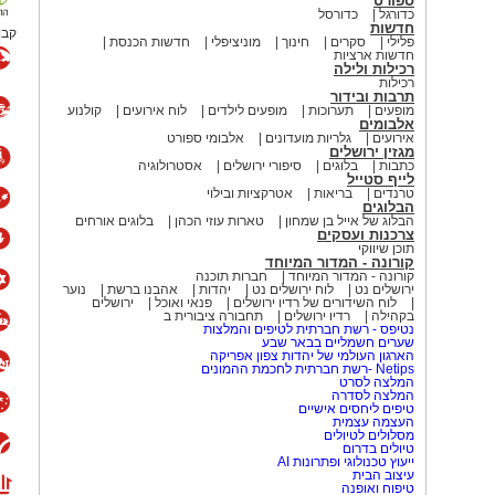
ספורט
ניות בסטודיו סי איזה טיפים כדאי לתת
כדורגל
כדורסל
חדשות
קבו
פלילי
סקרים
חינוך
מוניציפלי
חדשות הכנסת
חדשות ארציות
רכילות ולילה
רכילות
תרבות ובידור
מופעים
תערוכות
מופעים לילדים
לוח אירועים
קולנוע
 כדי לתרום לניקוי רעלים נרחב. מכאן,
אלבומים
אירועים
גלריות מועדונים
אלבומי ספורט
צום עצמו. צום קצר (של יום אחד פחות
מגזין ירושלים
ת.
כתבות
בלוגים
סיפורי ירושלים
אסטרולוגיה
לייף סטייל
טרנדים
בריאות
אטרקציות ובילוי
הבלוגים
דים, אגוזים, טחינה מלאה, דגנים מלאים,
הבלוג של אייל בן שמחון
טארות עוזי הכהן
בלוגים אורחים
צרכנות ועסקים
תוכן שיווקי
קורונה - המדור המיוחד
 לפחות להפחית באופן משמעותי צריכה
קורונה - המדור המיוחד
חברות תוכנה
ירושלים נט
לוח ירושלים נט
יהדות
אהבנו ברשת
נוער
מתקים או סיגריות. עדיף לחוות את
לוח השידורים של רדיו ירושלים
פנאי ואוכל
ירושלים
בקהילה
רדיו ירושלים
תחבורה ציבורית ב
ימים שלפני הצום מאשר ביום הצום.
נטיפס - רשת חברתית לטיפים והמלצות
שערים חשמליים בבאר שבע
הארגון העולמי של יהדות צפון אפריקה
האוכל בארוחות, בהתאם לעקרונות
Netips -רשת חברתית לחכמת ההמונים
המלצה לסרט
נית בצהרים וקטנה בערב.
המלצה לסדרה
טיפים ליחסים אישיים
העצמה עצמית
 קלות, המורכבות בעיקר מפירות וירקות
מסלולים לטיולים
טיולים בדרום
ייעוץ טכנולוגי ופתרונות AI
עיצוב הבית
טיפוח ואופנה