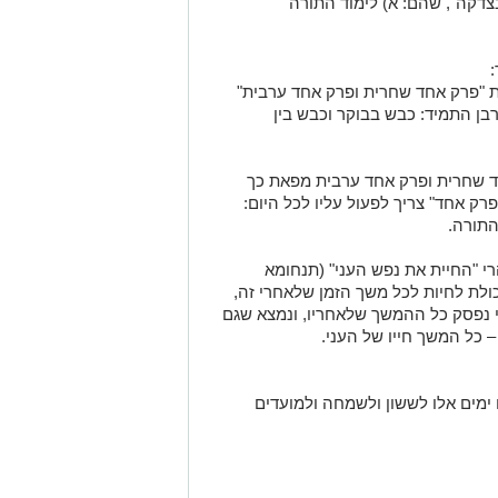
בצדקה", שהם: א) לימוד התורה
:
ות "פרק אחד שחרית ופרק אחד ערבית"
רבן התמיד: כבש בבוקר וכבש בין
חד שחרית ופרק אחד ערבית מפאת כך
רק אחד" צריך לפעול עליו לכל היום:
התורה.
רי "החיית את נפש העני" (תנחומא
יכולת לחיות לכל משך הזמן שלאחרי זה,
י נפסק כל ההמשך שלאחריו, ונמצא שגם
– כל המשך חייו של העני.
ימים אלו לששון ולשמחה ולמועדים