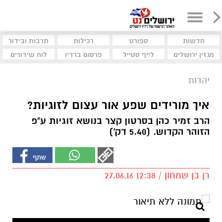
חדשות
ספורט
רכילות
תרבות ובידור
מגזין ירושלים
לייף סטייל
פרסום ברדיו
לוח שידורים
יהדות
איך מורידים שפע אור עצום לזוגיות?
הרב זמיר כהן בסרטון קצר בנושא זוגיות ע"פ
הזוהר הקדוש. (5.40 דק')
רן בן שמחון / 12:38 27.06.16