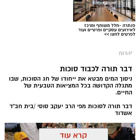
פנתרה -חלל משותף ומרכז
לאירועים עסקיים ופרטיים ועוד
לפרטים לחצו >>
יהדות
מערכת ירושלים נט / 08:00 11.08.19
תגים:
תשעה באב
דבר תורה לכבוד סוכות
ניסוך המים מבטא את ייחודו של חג הסוכות, שבו
קיימת מחלוקת בין חוקרים האם הצום היא דרך
מתגלה הקדושה בכל המציאות הטבעית של
טיפול אפקטיבית. יחד עם זאת, הדעה הרווחת כיום
החיים.
היא שהצום לא מסייע בניקוי רעלים משום שהגוף
דבר תורה לסוכות מפי הרב יעקב סוסי /בית חב"ד
מנקה את עצמו מרעלים על בסיס יומי קבוע בעזרת
אשדוד
הכליות, הכבד, הריאות, המעי הגס, בלוטות
הליפמה והעור. מאידך גיסא, ישנם מומחים ברפואה
משלימה ואף מהרפואה הקונבנציונלית, אשר אינם
קרא עוד