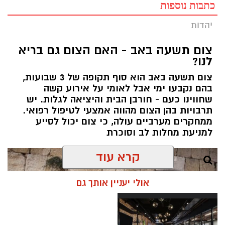
כתבות נוספות
יהדות
צום תשעה באב - האם הצום גם בריא
לנו?
צום תשעה באב הוא סוף תקופה של 3 שבועות,
בהם נקבעו ימי אבל לאומי על אירוע קשה
שחווינו כעם - חורבן הבית והיציאה לגלות. יש
תרבויות בהן הצום מהווה אמצעי לטיפול רפואי.
ממחקרים מערביים עולה, כי צום יכול לסייע
למניעת מחלות לב וסוכרת
קרא עוד
אולי יעניין אותך גם