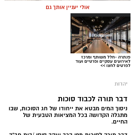
אולי יעניין אותך גם
פנתרה -חלל משותף ומרכז
לאירועים עסקיים ופרטיים ועוד
לפרטים לחצו >>
יהדות
מערכת ירושלים נט / 08:00 11.08.19
תגים:
תשעה באב
דבר תורה לכבוד סוכות
ניסוך המים מבטא את ייחודו של חג הסוכות, שבו
קיימת מחלוקת בין חוקרים האם הצום היא דרך
מתגלה הקדושה בכל המציאות הטבעית של
טיפול אפקטיבית. יחד עם זאת, הדעה הרווחת כיום
החיים.
היא שהצום לא מסייע בניקוי רעלים משום שהגוף
דבר תורה לסוכות מפי הרב יעקב סוסי /בית חב"ד