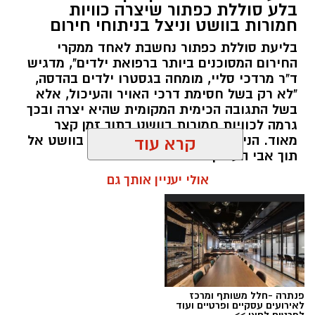
בלע סוללת כפתור שיצרה כוויות
פעילויות ממוקדות, שהובילו למעצר של שלושה
חמורות בוושט וניצל בניתוחי חירום
חשודים ולתפיסת כמויות גדולות של חומרים
בליעת סוללת כפתור נחשבת לאחד ממקרי
החשודים כסמים מסוכנים, כסף מזומן ואמצעים
החירום המסוכנים ביותר ברפואת ילדים", מדגיש
נוספים.
ד"ר מרדכי סליי, מומחה בגסטרו ילדים בהדסה,
"לא רק בשל חסימת דרכי האויר והעיכול, אלא
בפעילות בלשי תחנת לב הבירה שביצעו חיפוש
בשל התגובה הכימית המקומית שהיא יצרה ובכך
גרמה לכוויות חמורות בוושט בתוך זמן קצר
ע"פ צו בימ"ש, אותרו שני כלי רכב שעוררו את
מאוד. הניתוח הציל אותו מקרע חמור בוושט אל
קרא עוד
חשדם של השוטרים. לאחר מעקב סמוי נעצרו שני
תוך אבי העורקים״
חשודים (27,31) תושבי העיר ירושלים. ובחיפוש בכלי
אולי יעניין אותך גם
הרכב נתפסו כ-5.5 ק"ג של חומרים החשודים
כסמים מסוכנים, 15,140 ש"ח במזומן, שבעה
טלפונים ניידים וכלי עישון. שני החשודים הועברו
לחקירה, ובית המשפט האריך את מעצר אחד
החשודים עד לתאריך 6.8.26.
בפעילות נוספת של בלשי תחנת בית שמש,
פנתרה -חלל משותף ומרכז
לאירועים עסקיים ופרטיים ועוד
ובמסגרת מעקב סמוי אחר רכב החשוד בסחר