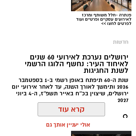
בפעילות נוספת של בלשי תחנת בית שמש,
פנתרה -חלל משותף ומרכז
לאירועים עסקיים ופרטיים ועוד
ובמסגרת מעקב סמוי אחר רכב החשוד בסחר
לפרטים לחצו >>
בסמים, זוהו על פי החשד שתי עסקאות סחר
בחומרים אסורים. השוטרים ביצעו את מעצר
חדשות
הנהגת, ובחיפוש ברכב נתפסו למעלה מ-2 ק"ג של
חומרים החשודים כסמים מסוכנים, טלפון נייד
ירושלים נערכת לאירועי 60 שנים
לאיחוד העיר: נחשף הלוגו הרשמי
ו-1,700 ש"ח במזומן. החשודה (25) תושבת העיר
צילום: דוברות הדסה
לשנת החגיגות
ירושלים נעצרה והועברה להמשיך טיפול חקירה.
מערכת ירושלים נט / 09:07 06.08.26
שנת ה-60 תיפתח באופן רשמי ב-1 בספטמבר
תגים:
בן שמונה בלע סוללות
2026 ותימשך לאורך השנה, עד לאחר אירועי יום
ירושלים, שיצוין בכ''ח באייר תשפ''ז, ה-4 ביוני
משחק תמים במהלך החופש הגדול הסתיים
2027
בבליעת סוללת כפתור ובעקבותיה בשני ניתוחי
קרא עוד
חירום בהדסה, במהלכם נמנע אחד הסיבוכים
הקשים ביותר במקרים מסוג זה וניצלו חייו של בן 8
אולי יעניין אותך גם
וחצי מירושלים.