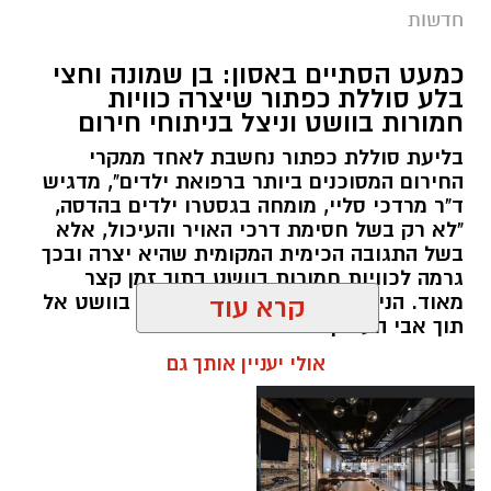
תגים:
סמים
חדשות
במסגרת המאבק הנחוש של שוטרי מרחב ציון בנגע
כמעט הסתיים באסון: בן שמונה וחצי
הסמים המסוכנים, בוצעו בימים האחרונים שתי
בלע סוללת כפתור שיצרה כוויות
פעילויות ממוקדות, שהובילו למעצר של שלושה
חמורות בוושט וניצל בניתוחי חירום
חשודים ולתפיסת כמויות גדולות של חומרים
בליעת סוללת כפתור נחשבת לאחד ממקרי
החשודים כסמים מסוכנים, כסף מזומן ואמצעים
החירום המסוכנים ביותר ברפואת ילדים", מדגיש
נוספים.
ד"ר מרדכי סליי, מומחה בגסטרו ילדים בהדסה,
"לא רק בשל חסימת דרכי האויר והעיכול, אלא
בפעילות בלשי תחנת לב הבירה שביצעו חיפוש
בשל התגובה הכימית המקומית שהיא יצרה ובכך
גרמה לכוויות חמורות בוושט בתוך זמן קצר
ע"פ צו בימ"ש, אותרו שני כלי רכב שעוררו את
מאוד. הניתוח הציל אותו מקרע חמור בוושט אל
קרא עוד
חשדם של השוטרים. לאחר מעקב סמוי נעצרו שני
תוך אבי העורקים״
חשודים (27,31) תושבי העיר ירושלים. ובחיפוש בכלי
אולי יעניין אותך גם
הרכב נתפסו כ-5.5 ק"ג של חומרים החשודים
כסמים מסוכנים, 15,140 ש"ח במזומן, שבעה
טלפונים ניידים וכלי עישון. שני החשודים הועברו
לחקירה, ובית המשפט האריך את מעצר אחד
החשודים עד לתאריך 6.8.26.