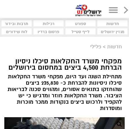
חדשות
ספורט
רכילות
תרבות ובידור
מגזין ירושלים
לייף סטייל
פרסום ברדיו
לוח שידורים
חדשות
>
פלילי
מפקחי משרד החקלאות סיכלו ניסיון
הברחת 4,500 ביצים במחסום בירושלים
מתחילת השנה ועד היום, מפקחי משרד החקלאות
סיכלו ניסיונות להברחת כ- 235,830 ביצים
שהוחזקו בתנאים אסורים, ומהווים סכנה לבריאות
הציבור. משרד החקלאות חוזר ומדגיש כי יש
להקפיד ולרכוש ביצים בנקודות ממכר מוכרות
ומוסדרות