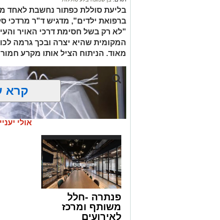
בפעילות נוספת של בלשי תחנת בית שמש,
בסחר בסמים, זוהו על פי החשד שתי עסק
בליעת סוללת כפתור נחשבת לאחד ממ
ברפואת ילדים", מדגיש ד"ר מרדכי סל
"לא רק בשל חסימת דרכי האויר והעי
העיר ירושלים נעצרה והועברה להמשיך טי
המקומית שהיא יצרה ובכך גרמה לכווי
מאוד. הניתוח הציל אותו מקרע חמור 
מעצרם של החשודים הוארך בבית המשפט
קרא ע
אולי יעניי
פנתרה -חלל
משותף ומרכז
לאירועים