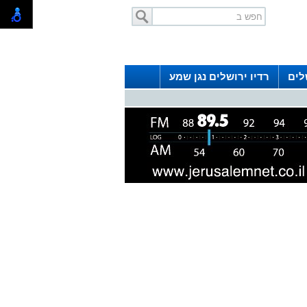
לים
רדיו ירושלים נגן שמע