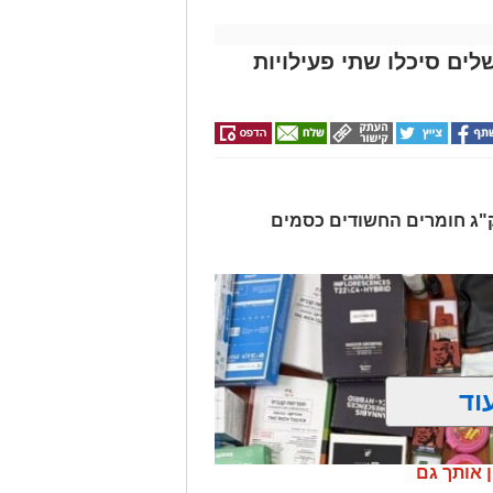
לים סיכלו שתי פעילויות
רו שלושה חשודים ונתפסו כ-7.5 ק"ג חומרים החשודים כסמים
וד
ן אותך גם