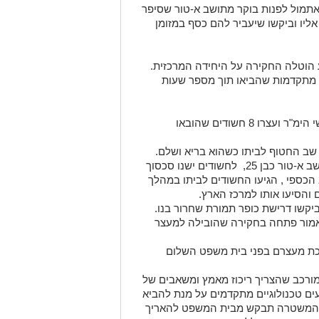
מול לפנות בוקר מתושב א-טור שסיפר
ליו וביקשו שיעביר להם כסף במזומן
 הוטלה החקירה על היחידה המרכזית.
ה מתקדמות שהביאו תוך מספר שעות
במבצע מעצרים שבוצע הלילה, נערכו בלשי הימ"ר ועצרו 8 חשודים שהובאו
שב החטוף לביתו כשהוא בריא ושלם.
מחקירת המשטרה עולה כי בין החטוף, תושב א-טור כבן 25, לחשודים ישנו סכסוך
הכספי , הגיעו החשודים לביתו במהלך
 והסיעו אותו למרכז הארץ.
ביקשו דרישת כופר תמורת שחרור בנו.
ור פתחה בחקירה שהובילה למעצר
כת מעצרם בפני בית משפט השלום
ורכב שהצריך ריכוז מאמץ ומשאבים של
ים טכנולוגיים מתקדמים על מנת להביא
. המשטרה תבקש מבית המשפט להאריך