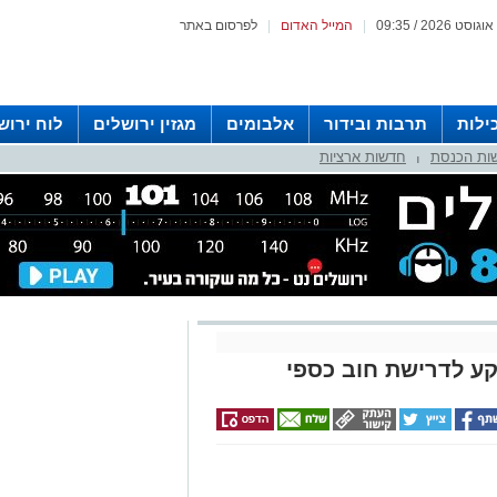
|
המייל האדום
|
לפרסום באתר
ילות
תרבות ובידור
אלבומים
מגזין ירושלים
לוח ירוש
ות הכנסת
חדשות ארציות
 רדיו ירושלים
|
ע לדרישת חוב כספי