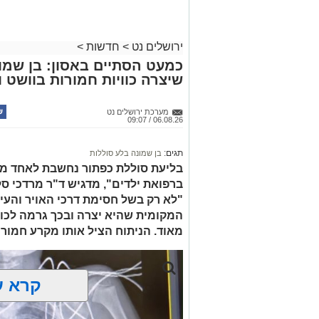
לחצו >>
האחרונים שתי פעילויות ממוקדות, שהובי
כמויות גדולות של חומרים החשודים כסמים
ירושלים נט
>
חדשות
>
בפעילות בלשי תחנת לב הבירה שביצעו חיפו
כמעט הסתיים באסון: בן שמונ
שיצרה כוויות חמורות בוושט ו
כסמים מסוכנים, 15,140 ש"
החשודים הועברו לחקירה, ובית המשפט ה
מערכת ירושלים נט
06.08.26 / 09:07
לתאריך 6.8.26.
בפעילות נוספת של בלשי תחנת בית שמש,
תגים:
בן שמונה בלע סוללות
בסחר בסמים, זוהו על פי החשד שתי עסק
בליעת סוללת כפתור נחשבת לאחד ממ
ברפואת ילדים", מדגיש ד"ר מרדכי סל
"לא רק בשל חסימת דרכי האויר והעי
העיר ירושלים נעצרה והועברה להמשיך טי
המקומית שהיא יצרה ובכך גרמה לכווי
מאוד. הניתוח הציל אותו מקרע חמור 
מעצרם של החשודים הוארך בבית המשפט
קרא ע