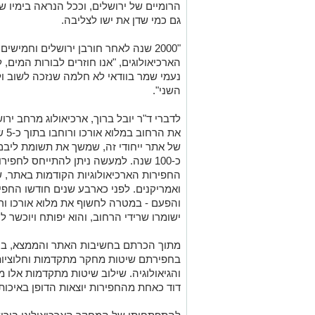
הרומיים של ירושלים, וככל הנראה בימיו ש
גם כמי שדן את ישו לצליבה.
"2000 שנה לאחר חורבן ירושלים וחמיש
הארכיאולוגים, "אנו חוזרים לבורות המים, 
נעמי שמר בוודאי לא חלמה שנזכה לשוב ול
השני".
לדברי ד"ר יובל ברוך, ארכיאולוג מרחב יר
את 
של אתר ייחודי זה, שמשך את תשומת ליבם 
כ-100 שנה. למעשה ניתן להתייחס לחפ
החפירות הארכיאולוגיות הקודמות באתר, ש
ואמריקנים. לפני כארבע שנים חודשו החפיר
והפעם - במטרה לחשוף את מלוא אורכו ורו
ישומרו שרידי הרחוב, והוא יפותח ויוכשר 
מתוך הכרתם בחשיבות האתר והממצא, בחר
בחפירתם שיטות מחקר מתקדמות וחלוציות 
והגיאולוגיה. שילוב שיטות מתקדמות אלו 
דוד כאחת מהחפירות יוצאות הדופן באיכות