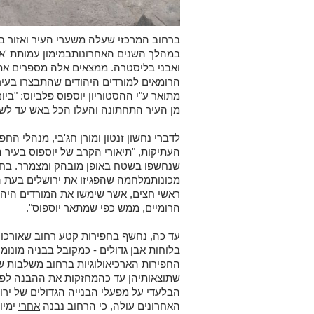
ברחוב המרכזי שעלה משערי העיר ואזור ב
במהלך השנים האחרונותבמימון עמותת 'אל 
ואבני בליסטרה. ממצאים אלה מספרים את 
הרומאים למורדים היהודים שהתבצרו בעיר 
מתואר ע"י ההסטוריון יוספוס פלביוס: "ב
מן העיר התחתונה והעלו הכל באש עד לשי
לדברי נחשון זנטון ומורן חג'בי, מנהלי ה
העתיקות, "תיאורי הקרב של יוספוס בעיר 
שנחשפו בשטח באופן מובהק ומצמרר. בחפי
מכונותמלחמה שהפגיזו את ירושלים בעת המ
ראשי חצים, אשר שימשו את המורדים היהוד
הרומיים, ממש כפי שמתאר יוספוס".
בלוחות אבן גדולים - כמקובל בבניה מונו
החפירות הארכיאולוגיות ברחוב משלבות ש
שתוצאותיהן עד כהמחזקות את ההבנה לפי
הבלעדי על מפעלי הבנייה הגדולים של ירו
האחרונים עולה, כי הרחוב נבנה
אחרי
ימיו