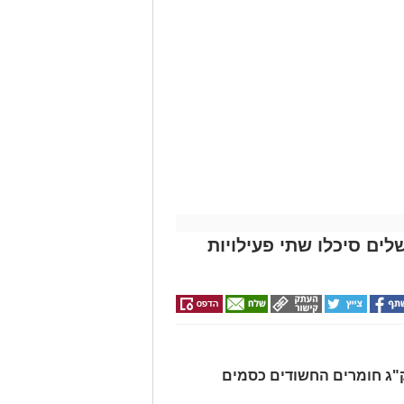
לים סיכלו שתי פעילויות
רו שלושה חשודים ונתפסו כ-7.5 ק"ג חומרים החשודים כסמים