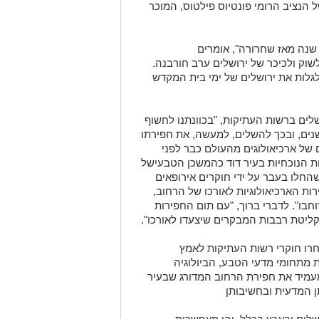
ל הנציב הרומי פונטיוס פילטוס, המוכר
ים שנה מאז שחרורה", אומרים
לשוק ולכיכר של ירושלים ערב חורבנה.
גלות את ירושלים של ימי בית המקדש
ושלים ברשות העתיקות, "בכוונתנו לחשוף
הרחוב במלוא אורכו ורוחבו בתוך כ-5 שנים, ובכך להשלים, למעשה, את חפירתו
של ארכיאולוגים מהעולם כבר לפני
ירות הנוכחיות בעיר דוד כהמשכן הטבעישל
החלו בעבר על ידי חוקרים אירופאים
ות הארכיאולוגיות לאורכו של הרחוב,
חבו". לדברי ברוך, "עם תום החפירות
לקליטת רבבות המבקרים שיצעדו לאורכו".
ו חוקרי רשות העתיקות לאמץ
מתחומי מדעי הטבע, הביולוגיה
מעמיד את חפירת הרחוב המדורג שבעיר
ן המדעית ובחשיבותן