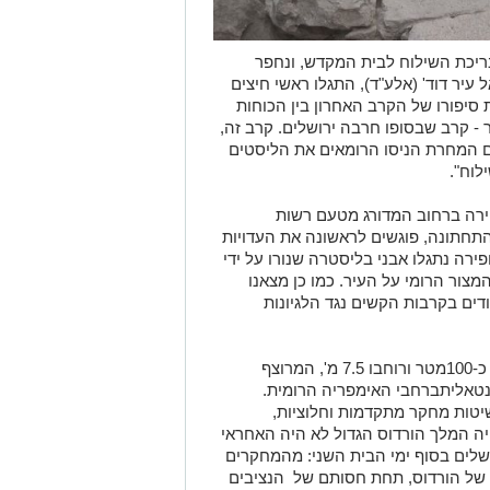
ריכת השילוח לבית המקדש, ונחפר
עיר דוד' (אלע"ד), התגלו ראשי חיצים
סיפורו של הקרב האחרון בין הכוחות
- קרב שבסופו חרבה ירושלים. קרב זה,
יום המחרת הניסו הרומאים את הליסטים
לוח".
חפירה ברחוב המדורג מטעם רשות
התחתונה, פוגשים לראשונה את העדויות
רה נתגלו אבני בליסטרה שנורו על ידי
צור הרומי על העיר. כמו כן מצאנו
ים בקרבות הקשים נגד הלגיונות
עד כה, נחשף בחפירות קטע רחוב שאורכו כ-100מטר ורוחבו 7.5 מ', המרוצף
מנטאליתברחבי האימפריה הרומית.
יטות מחקר מתקדמות וחלוציות,
ה המלך הורדוס הגדול לא היה האחראי
שלים בסוף ימי הבית השני: מהמחקרים
 של הורדוס, תחת חסותם של הנציבים