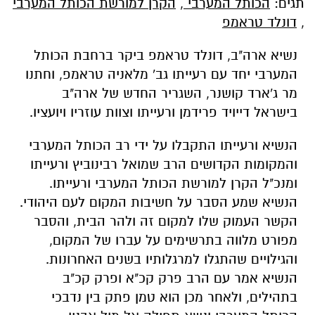
תגים:
הכותל המערבי
,
הקרן למורשת הכותל המערבי
,
דונלד טראמפ
נשיא ארה"ב, דונלד טראמפ ביקר ברחבת הכותל
המערבי יחד עם רעייתו גב' מלאניה טראמפ, וחתנו
מר ג'ארד קושנר, השגריר החדש של ארה"ב
בישראל דייויד פרידמן ורעייתו וצוות עוזריו ויועציו.
הנשיא ורעייתו התקבלו על ידי רב הכותל המערבי
והמקומות הקדושים הרב שמואל רבינוביץ ורעייתו
ומנכ"ל הקרן למורשת הכותל המערבי ורעייתו.
הנשיא שמע הסבר על חשיבות המקום לעם היהודי.
הקשר העמוק שלו למקום זה ולהר הבית, והסבר
מפורט מלווה בתרשימים על עברו של המקום,
והגילויים שהתגלו למרגלותיו בשנים האחרונות.
הנשיא אמר עם הרב פרק קכ"א ופרק קכ"ב
בתהילים, ולאחר מכן הוא טמן פתק בין נדבכי