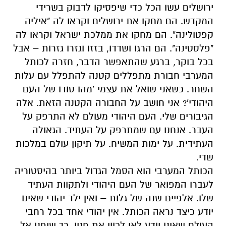
ירושלים עשו הכל כדי שיפסיקו לדבוק בשרידי
המקדש. הם מחקו את ירושלים וקראו לה "איליה
קפטולינה". הם מחקו את ממלכת ישראל וקראו לה
"פלסטינה". הם הרגו ושדדו, בזזו וגזרו גזרות – אבל
בכל בוקר, ברגע שהתאפשר הדבר, חזרה לכותל
המערבי חבורת מתפללים קטנה להתפלל עם עלות
השחר. כשאני שואל את עצמי 'מהו סודו של העם
היהודי'? אני חושב על החבורה הקטנה הזאת. אלה
הגיבורים שלי. העם היהודי מעולם לא התרפק על
העבר. אנחנו עם שמתרפק על העתיד. הגאולה
העתידית. על ימות המשיח. על תיקון עולם במלכות
שדי.
הכותל המערבי הוא הסמל הגדול ביותר בהיסטוריה
לעברו המפואר של העם היהודי ולתקוות העתיד
שלו. אלפיים שנה של גלות – ואין ילד יהודי שאינו
יודע כיצד נראה הכותל. אין יהודי אחד בכל רחבי
העולם שאינו יודע לאן לכוון את פניו, כך שיפנו אל