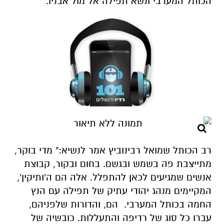
הכותל המערבי ונשא תפילה אל מול אבניו.
רב הכותל שמואל רבינוביץ אמר לנשיא:" מדי בוקר,
מתייצבת פה בשמש ובגשם. בחום ובקור, קבוצת
אנשים שמגיעים לכאן להתפלל. אלה הם ה'ותיקין',
המקיימים מנהג יהודי עתיק של תפילה עם הנץ
החמה בכותל המערבי. הם, והדורות שלפניהם,
עברו כל סוג של רדיפה והתעללות. כובשיה של