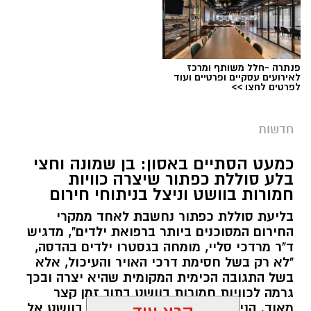
פנתרה -חלל משותף ומרכז
צילום: דוברות המשטרה
לאירועים עסקיים ופרטיים ועוד
לפרטים לחצו >>
מערכת ירושלים נט / 09:11 06.08.26
תגים:
סמים
חדשות
במסגרת המאבק הנחוש של שוטרי מרחב ציון בנגע
כמעט הסתיים באסון: בן שמונה וחצי
הסמים המסוכנים, בוצעו בימים האחרונים שתי
בלע סוללת כפתור שיצרה כוויות
פעילויות ממוקדות, שהובילו למעצר של שלושה
חמורות בוושט וניצל בניתוחי חירום
חשודים ולתפיסת כמויות גדולות של חומרים
בליעת סוללת כפתור נחשבת לאחד ממקרי
החשודים כסמים מסוכנים, כסף מזומן ואמצעים
החירום המסוכנים ביותר ברפואת ילדים", מדגיש
נוספים.
ד"ר מרדכי סליי, מומחה בגסטרו ילדים בהדסה,
"לא רק בשל חסימת דרכי האויר והעיכול, אלא
בפעילות בלשי תחנת לב הבירה שביצעו חיפוש
בשל התגובה הכימית המקומית שהיא יצרה ובכך
גרמה לכוויות חמורות בוושט בתוך זמן קצר
ע"פ צו בימ"ש, אותרו שני כלי רכב שעוררו את
מאוד. הניתוח הציל אותו מקרע חמור בוושט אל