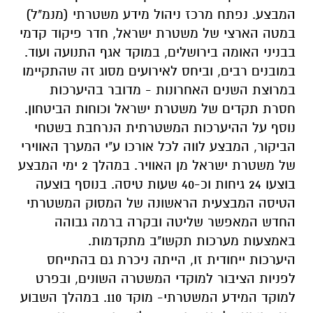
המבצע. נפתח מרכז ניהול מידע משטרתי (מנמ"ל)
במטה הארצי של משטרת ישראל, חדר פיקוד קדמי
בבניני האומה בירושלים, במוקד אגף התנועה ועוד.
במובנים רבים, וביחס לאירועים מסוג זה שהתקיימו
במרוצת השנים האחרונות - מדובר בהיערכות
חסרת תקדים של משטרת ישראל וכוחות הביטחון.
נוסף על ההיערכות המשטרתית הנרחבת בשטחי
הביקור, המבצע לווה לכל אורכו ע"י המערך האווירי
של משטרת ישראל מן האוויר. במהלך 2 ימי המבצע
בוצעו 24 גיחות וכ-40 שעות טיסה. בנוסף בוצעה
הטיסה המבצעית הראשונה של המסוק המשטרתי
החדש המאפשר שליטה ובקרה ברמה גבוהה
באמצעות מערכות תקשו"ב מתקדמות.
היערכות ייחודית זו, הייתה ניכרת גם בהתייחס
לפניות הציבור למוקדי המשטרה השונים, ובפרט
למוקד המידע המשטרתי- מוקד 110. במהלך השבוע