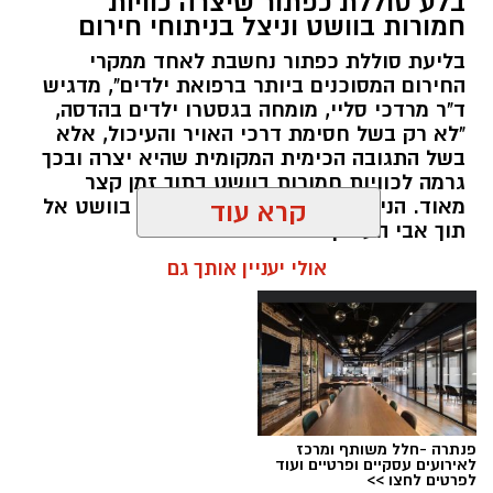
בלע סוללת כפתור שיצרה כוויות
פעילויות ממוקדות, שהובילו למעצר של שלושה
חמורות בוושט וניצל בניתוחי חירום
חשודים ולתפיסת כמויות גדולות של חומרים
בליעת סוללת כפתור נחשבת לאחד ממקרי
החשודים כסמים מסוכנים, כסף מזומן ואמצעים
החירום המסוכנים ביותר ברפואת ילדים", מדגיש
נוספים.
ד"ר מרדכי סליי, מומחה בגסטרו ילדים בהדסה,
"לא רק בשל חסימת דרכי האויר והעיכול, אלא
בפעילות בלשי תחנת לב הבירה שביצעו חיפוש
בשל התגובה הכימית המקומית שהיא יצרה ובכך
גרמה לכוויות חמורות בוושט בתוך זמן קצר
ע"פ צו בימ"ש, אותרו שני כלי רכב שעוררו את
מאוד. הניתוח הציל אותו מקרע חמור בוושט אל
קרא עוד
חשדם של השוטרים. לאחר מעקב סמוי נעצרו שני
תוך אבי העורקים״
חשודים (27,31) תושבי העיר ירושלים. ובחיפוש בכלי
אולי יעניין אותך גם
הרכב נתפסו כ-5.5 ק"ג של חומרים החשודים
כסמים מסוכנים, 15,140 ש"ח במזומן, שבעה
טלפונים ניידים וכלי עישון. שני החשודים הועברו
לחקירה, ובית המשפט האריך את מעצר אחד
החשודים עד לתאריך 6.8.26.
בפעילות נוספת של בלשי תחנת בית שמש,
פנתרה -חלל משותף ומרכז
לאירועים עסקיים ופרטיים ועוד
ובמסגרת מעקב סמוי אחר רכב החשוד בסחר
לפרטים לחצו >>