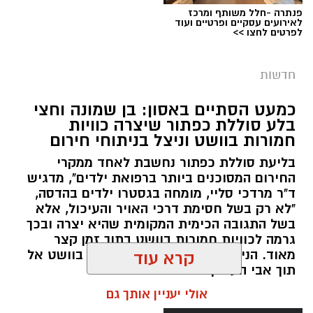
פנתרה -חלל משותף ומרכז
צילום: דוברות המשטרה
לאירועים עסקיים ופרטיים ועוד
לפרטים לחצו >>
מערכת ירושלים נט / 09:11 06.08.26
תגים:
סמים
חדשות
במסגרת המאבק הנחוש של שוטרי מרחב ציון בנגע
כמעט הסתיים באסון: בן שמונה וחצי
הסמים המסוכנים, בוצעו בימים האחרונים שתי
בלע סוללת כפתור שיצרה כוויות
פעילויות ממוקדות, שהובילו למעצר של שלושה
חמורות בוושט וניצל בניתוחי חירום
חשודים ולתפיסת כמויות גדולות של חומרים
בליעת סוללת כפתור נחשבת לאחד ממקרי
החשודים כסמים מסוכנים, כסף מזומן ואמצעים
החירום המסוכנים ביותר ברפואת ילדים", מדגיש
נוספים.
ד"ר מרדכי סליי, מומחה בגסטרו ילדים בהדסה,
"לא רק בשל חסימת דרכי האויר והעיכול, אלא
בפעילות בלשי תחנת לב הבירה שביצעו חיפוש
בשל התגובה הכימית המקומית שהיא יצרה ובכך
גרמה לכוויות חמורות בוושט בתוך זמן קצר
ע"פ צו בימ"ש, אותרו שני כלי רכב שעוררו את
מאוד. הניתוח הציל אותו מקרע חמור בוושט אל
קרא עוד
חשדם של השוטרים. לאחר מעקב סמוי נעצרו שני
תוך אבי העורקים״
חשודים (27,31) תושבי העיר ירושלים. ובחיפוש בכלי
אולי יעניין אותך גם
הרכב נתפסו כ-5.5 ק"ג של חומרים החשודים