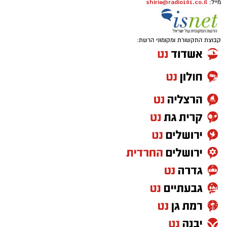
shirie@radio101.co.il
מייל:
החשודים עד לתאריך 6.8.26.
בפעילות נוספת של בלשי תחנת בית שמש,
קבוצת התקשורת ומקומוני הרשת:
ובמסגרת מעקב סמוי אחר רכב החשוד בסחר
בסמים, זוהו על פי החשד שתי עסקאות סחר
בחומרים אסורים. השוטרים ביצעו את מעצר
הנהגת, ובחיפוש ברכב נתפסו למעלה מ-2 ק"ג של
חומרים החשודים כסמים מסוכנים, טלפון נייד
ו-1,700 ש"ח במזומן. החשודה (25) תושבת העיר
ירושלים נעצרה והועברה להמשיך טיפול חקירה.