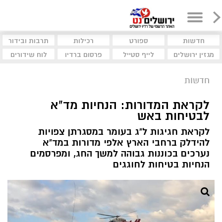
חדשות
ספורט
רכילות
תרבות ובידור
מגזין ירושלים
לייף סטייל
פרסום ברדיו
לוח שידורים
חדשות
לקראת המדורות: הנחיות מד"א
לבטיחות באש
לקראת חגיגות ל"ג בעומר במסגרתן צפויות
להידלק ברחבי הארץ אלפי מדורות במד"א
נערכים בכוננות גבוהה למשך החג, ומפרסמים
הנחיות בטיחות לחוגגים