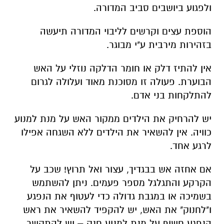
ולפגוע ביושבים סביב המדורה.
הוספת עצים וקרשים לליבוי המדורה תיעשה
בזהירות מירבית ע"י מבוגר.
אין להתיז דלק או חומר הדלקה נוזלי על האש
הבוערת. פעולה זו מסוכנת מאוד ועלולה לגרום
להתלקחות בני אדם.
יש להרחיק את הילדים ממקור האש על מנת למנוע
כוויה. אין להשאיר את הילדים ללא השגחה אפילו
לרגע אחד.
אם אחזה אש בבגדיך, עצור ואל תרוץ! שכב על
הקרקע והתגלגל מספר פעמים. ניתן להשתמש
בשמיכה או במגבת גדולה כדי לעטוף את הנפגע
ו"לחנוק" את האש, יש להקפיד להשאיר את ראש
הנפגע חשוף על מנת למנוע חנק – יש להתקשר