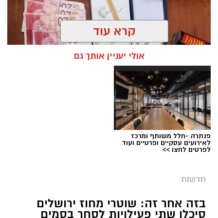
קרא עוד
אולי יעניין אותך גם
פנתרה -חלל משותף ומרכז
צילום: דוברות המשטרה
לאירועים עסקיים ופרטיים ועוד
לפרטים לחצו >>
מערכת ירושלים נט / 08:20 09.08.26
תגים:
גניבת רכוש
חדשות
בסוף שבוע האחרון, במהלך פעילות אכיפה של
בזה אחר זה: שוטרי מחוז ירושלים
שוטרי תחנת מוריה בשכונת בית צפאפא, הבחינו
סיכלו שתי פעילויות לסחר בסמים