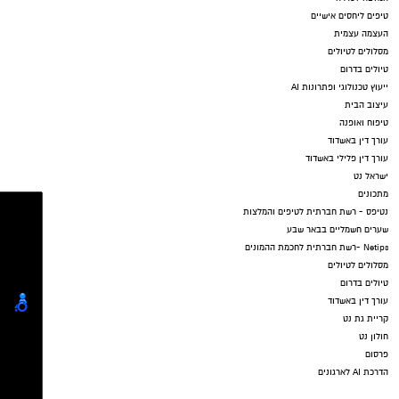
טיפים ליחסים אישיים
העצמה עצמית
מסלולים לטיולים
טיולים בדרום
ייעוץ טכנולוגי ופתרונות AI
עיצוב הבית
טיפוח ואופנה
עורך דין באשדוד
עורך דין פלילי באשדוד
ישראל נט
מתכונים
נטיפס - רשת חברתית לטיפים והמלצות
שערים חשמליים בבאר שבע
Netips -רשת חברתית לחכמת ההמונים
מסלולים לטיולים
טיולים בדרום
עורך דין באשדוד
קריית גת נט
חולון נט
פרסום
הדרכת AI לארגונים