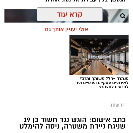
קרא עוד
אולי יעניין אותך גם
פנתרה -חלל משותף ומרכז
לאירועים עסקיים ופרטיים ועוד
לפרטים לחצו >>
חדשות
צילום: דוברות המשטרה
מערכת ירושלים נט / 08:55 10.08.26
כתב אישום: הוגש נגד חשוד בן 19
שניגח ניידת משטרה, ניסה להימלט
תגים:
רצח עובד זר בשכונת קטמון