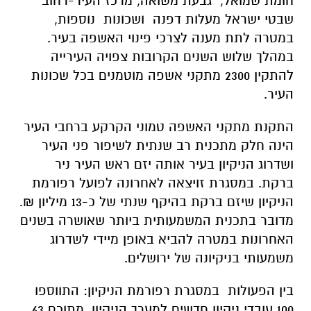
חומת שמואל, גבעת משואה, מרכז העיר-רחוב
שבטי ישראל מעלות דפנה ושכונות נוספות,
במטרה לתת מענה לצרכי פינוי האשפה בעיר.
במהלך שלוש השנים הקרובות צפויה העירייה
להתקין 2300 מתקני אשפה מוטמנים בכל שכונות
העיר.
התקנת מתקני האשפה טמוני הקרקע ברחבי העיר
הינה חלק מתכנית רב שנתית לשיפור פני העיר
ושדרוג הניקיון בעיר אותה יזם ראש העיר ניר
ברקת. במסגרת זויצאה לאחרונה לפועל רפורמת
הניקיון שיזם ברקת בהיקף שנתי של כ-13 מיליון ₪.
מדובר בתכנית המשמעותית ביותר שאושרה בשנים
האחרונות במטרה להביא באופן מיידי לשדרוג
משמעותי בניקיונה של ירושלים.
בין הפעולות במסגרת רפורמת הניקיון: התווספו
100 עובדי ניקיון חדשים למערך הניקיון, מתוכם 63