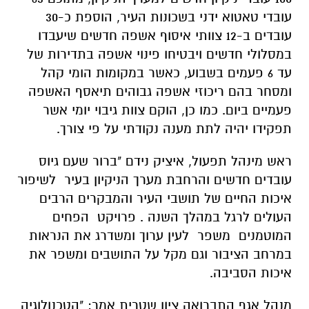
עובדי טאטוא ידני בשכונות העיר, הוספת כ-30
עובדים ב-12 צוותי איסוף אשפה חדשים שיעבדו
במסלולי חדשים ויבטיחו פינוי אשפה בתדירות של
עד 6 פעמים בשבוע, כאשר במקומות הומי קהל
ומסחר בהם ריכוזי אשפה גבוהים תיאסף האשפה
פעמיים ביום. כמו כן, הוקם צוות גיבוי יומי אשר
תפקידו יהיה לתת מענה נקודתי על פי צורך.
ראש מינהל תפעול, איציק נידם "ברור שעם גיוס
עובדים חדשים והרחבת מערך הניקיון בעיר לשיפור
איכות החיים של תושבי העיר והמבקרים הרבים
העולים לרגל במהלך השנה . פרויקט הפחים
המוטמנים משפר לעין ערוך ומשדרג את הנראות
במרחב הציבור וגם מקל על התושבים ומשפר את
איכות הסביבה.
מנהל אגף התברואה ציון שטרית אמר: "הטכנולוגיה