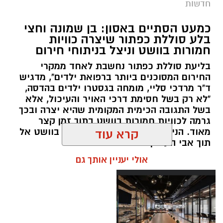
חדשות
במסגרת המאבק הנחוש של שוטרי מרחב ציון בנגע
כמעט הסתיים באסון: בן שמונה וחצי
הסמים המסוכנים, בוצעו בימים האחרונים שתי
בלע סוללת כפתור שיצרה כוויות
פעילויות ממוקדות, שהובילו למעצר של שלושה
חמורות בוושט וניצל בניתוחי חירום
חשודים ולתפיסת כמויות גדולות של חומרים
בליעת סוללת כפתור נחשבת לאחד ממקרי
החשודים כסמים מסוכנים, כסף מזומן ואמצעים
החירום המסוכנים ביותר ברפואת ילדים", מדגיש
נוספים.
ד"ר מרדכי סליי, מומחה בגסטרו ילדים בהדסה,
"לא רק בשל חסימת דרכי האויר והעיכול, אלא
בפעילות בלשי תחנת לב הבירה שביצעו חיפוש
בשל התגובה הכימית המקומית שהיא יצרה ובכך
גרמה לכוויות חמורות בוושט בתוך זמן קצר
ע"פ צו בימ"ש, אותרו שני כלי רכב שעוררו את
מאוד. הניתוח הציל אותו מקרע חמור בוושט אל
קרא עוד
חשדם של השוטרים. לאחר מעקב סמוי נעצרו שני
תוך אבי העורקים״
חשודים (27,31) תושבי העיר ירושלים. ובחיפוש בכלי
אולי יעניין אותך גם
הרכב נתפסו כ-5.5 ק"ג של חומרים החשודים
כסמים מסוכנים, 15,140 ש"ח במזומן, שבעה
טלפונים ניידים וכלי עישון. שני החשודים הועברו
לחקירה, ובית המשפט האריך את מעצר אחד
החשודים עד לתאריך 6.8.26.