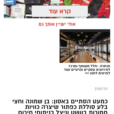
קרא עוד
אולי יעניין אותך גם
פנתרה -חלל משותף ומרכז
צילום: דוברות המשטרה
לאירועים עסקיים ופרטיים ועוד
לפרטים לחצו >>
מערכת ירושלים נט / 09:11 06.08.26
תגים:
סמים
חדשות
במסגרת המאבק הנחוש של שוטרי מרחב ציון בנגע
כמעט הסתיים באסון: בן שמונה וחצי
הסמים המסוכנים, בוצעו בימים האחרונים שתי
בלע סוללת כפתור שיצרה כוויות
פעילויות ממוקדות, שהובילו למעצר של שלושה
חמורות בוושט וניצל בניתוחי חירום