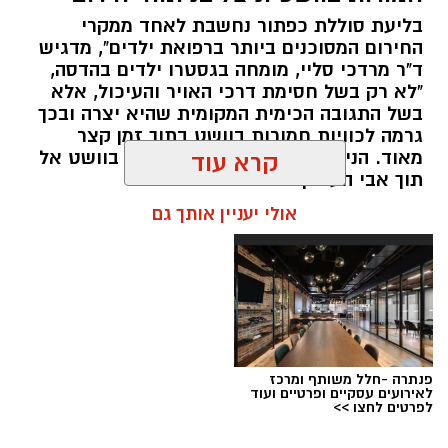
חשודים ולתפיסת כמויות גדולות של חומרים
בליעת סוללת כפתור נחשבת לאחד ממקרי
החשודים כסמים מסוכנים, כסף מזומן ואמצעים
החירום המסוכנים ביותר ברפואת ילדים", מדגיש
נוספים.
ד"ר מרדכי סליי, מומחה בגסטרו ילדים בהדסה,
"לא רק בשל חסימת דרכי האויר והעיכול, אלא
בפעילות בלשי תחנת לב הבירה שביצעו חיפוש
בשל התגובה הכימית המקומית שהיא יצרה ובכך
גרמה לכוויות חמורות בוושט בתוך זמן קצר
ע"פ צו בימ"ש, אותרו שני כלי רכב שעוררו את
מאוד. הניתוח הציל אותו מקרע חמור בוושט אל
קרא עוד
חשדם של השוטרים. לאחר מעקב סמוי נעצרו שני
תוך אבי העורקים״
חשודים (27,31) תושבי העיר ירושלים. ובחיפוש בכלי
אולי יעניין אותך גם
הרכב נתפסו כ-5.5 ק"ג של חומרים החשודים
כסמים מסוכנים, 15,140 ש"ח במזומן, שבעה
טלפונים ניידים וכלי עישון. שני החשודים הועברו
לחקירה, ובית המשפט האריך את מעצר אחד
החשודים עד לתאריך 6.8.26.
בפעילות נוספת של בלשי תחנת בית שמש,
פנתרה -חלל משותף ומרכז
לאירועים עסקיים ופרטיים ועוד
ובמסגרת מעקב סמוי אחר רכב החשוד בסחר
לפרטים לחצו >>
בסמים, זוהו על פי החשד שתי עסקאות סחר