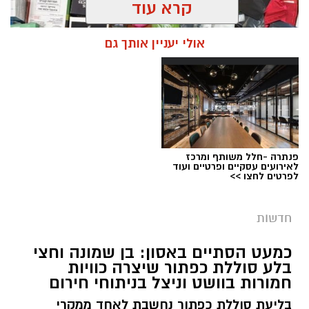
קרא עוד
אולי יעניין אותך גם
פנתרה -חלל משותף ומרכז
צילום: דוברות המשטרה
לאירועים עסקיים ופרטיים ועוד
לפרטים לחצו >>
מערכת ירושלים נט / 09:11 06.08.26
תגים:
סמים
חדשות
במסגרת המאבק הנחוש של שוטרי מרחב ציון בנגע
כמעט הסתיים באסון: בן שמונה וחצי
הסמים המסוכנים, בוצעו בימים האחרונים שתי
בלע סוללת כפתור שיצרה כוויות
פעילויות ממוקדות, שהובילו למעצר של שלושה
חמורות בוושט וניצל בניתוחי חירום
חשודים ולתפיסת כמויות גדולות של חומרים
בליעת סוללת כפתור נחשבת לאחד ממקרי