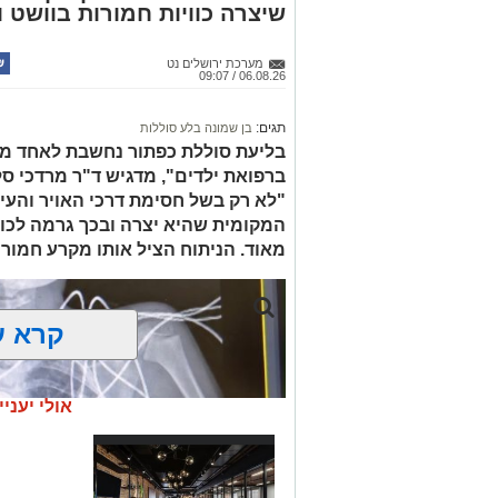
שיצרה כוויות חמורות בוושט ו
כסמים מסוכנים, 15,140 ש"
החשודים הועברו לחקירה, ובית המשפט ה
מערכת ירושלים נט
06.08.26 / 09:07
לתאריך 6.8.26.
בפעילות נוספת של בלשי תחנת בית שמש,
תגים:
בן שמונה בלע סוללות
בסחר בסמים, זוהו על פי החשד שתי עסק
בליעת סוללת כפתור נחשבת לאחד ממ
ברפואת ילדים", מדגיש ד"ר מרדכי סל
"לא רק בשל חסימת דרכי האויר והעי
העיר ירושלים נעצרה והועברה להמשיך טי
המקומית שהיא יצרה ובכך גרמה לכווי
מאוד. הניתוח הציל אותו מקרע חמור 
מעצרם של החשודים הוארך בבית המשפט
קרא ע
אולי יעניי