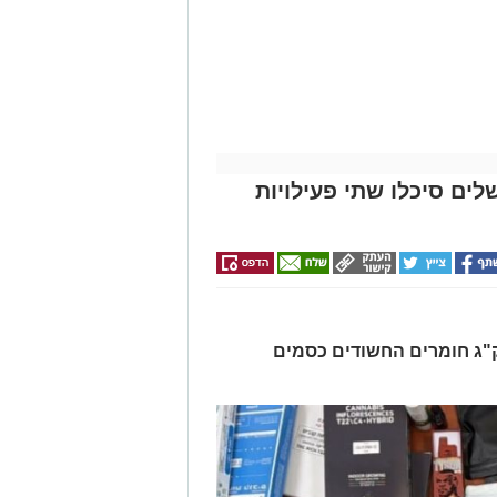
לים סיכלו שתי פעילויות
רו שלושה חשודים ונתפסו כ-7.5 ק"ג חומרים החשודים כסמים