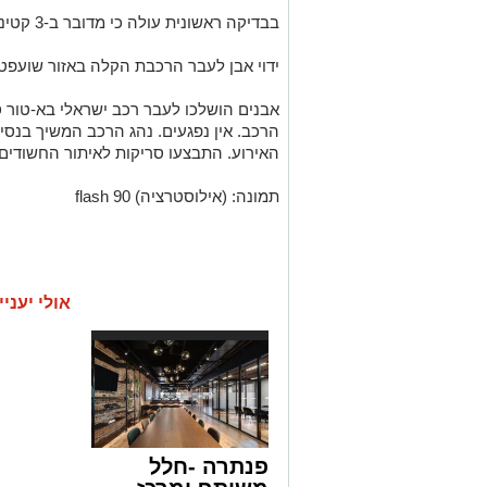
בבדיקה ראשונית עולה כי מדובר ב-3 קטינים תושבי עיסוויה בגילאים 11, 13 ו-14.
ידוי אבן לעבר הרכבת הקלה באזור שועפט.
הרכב. אין נפגעים. נהג הרכב המשיך בנסיע
האירוע. התבצעו סריקות לאיתור החשודים.
תמונה: (אילוסטרציה) flash 90
אולי יעניי
פנתרה -חלל