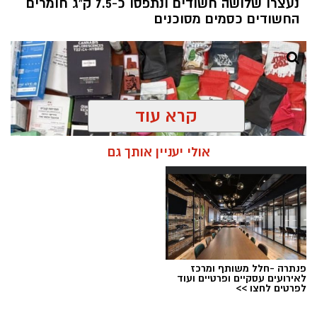
נעצרו שלושה חשודים ונתפסו כ-7.5 ק"ג חומרים
החשודים כסמים מסוכנים
קרא עוד
אולי יעניין אותך גם
פנתרה -חלל משותף ומרכז
צילום: דוברות המשטרה
לאירועים עסקיים ופרטיים ועוד
לפרטים לחצו >>
מערכת ירושלים נט / 09:11 06.08.26