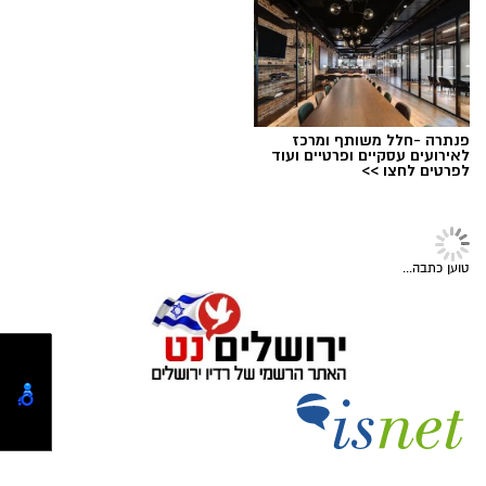
אולי יעניין אותך גם
בזכות תגובה מהירה של הוריו והטיפול המיידי של
מעצרם של החשודים הוארך בבית המשפט.
הצוות הרפואי אשר הבין כי כל דקה שעוברת הינה
קריטית ומסכנת את חייו, הסתיים האירוע ללא
הטרגדיה שעלולה הייתה להתרחש.
"הילד שיחק בטאבלט בבית," מספרת אימו. "זה
פנתרה -חלל משותף ומרכז
טאבלט שנועד לציורים וקשקושים והוא שיחק בו עד
לאירועים עסקיים ופרטיים ועוד
לפרטים לחצו >>
שבשלב מסוים נגמרה הסוללה. הוא הוציא אותה
מהמכשיר והניח על דלפק המטבח".
קרדיט: עיריית ירושלים
מערכת ירושלים נט / 09:02 05.08.26
טוען כתבה...
תגים:
ירושלים חוגגת 60
עיריית ירושלים חושפת את הלוגו הרשמי לציון 60
שנה לאיחוד הבירה - סמל ייחודי שילווה את כלל
אירועי שנת החגיגות ויופיע לצד הלוגו הרשמי של
עיריית ירושלים בכל הפרסומים העירוניים.