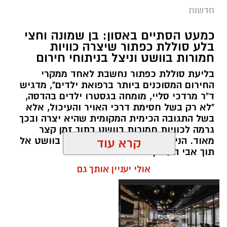
תגים:
סמים
חדשות
במסגרת המאבק הנחוש של שוטרי מרחב ציון בנגע
כמעט הסתיים באסון: בן שמונה וחצי
הסמים המסוכנים, בוצעו בימים האחרונים שתי
בלע סוללת כפתור שיצרה כוויות
פעילויות ממוקדות, שהובילו למעצר של שלושה
חמורות בוושט וניצל בניתוחי חירום
חשודים ולתפיסת כמויות גדולות של חומרים
בליעת סוללת כפתור נחשבת לאחד ממקרי
החשודים כסמים מסוכנים, כסף מזומן ואמצעים
החירום המסוכנים ביותר ברפואת ילדים", מדגיש
נוספים.
ד"ר מרדכי סליי, מומחה בגסטרו ילדים בהדסה,
"לא רק בשל חסימת דרכי האויר והעיכול, אלא
בפעילות בלשי תחנת לב הבירה שביצעו חיפוש
בשל התגובה הכימית המקומית שהיא יצרה ובכך
גרמה לכוויות חמורות בוושט בתוך זמן קצר
ע"פ צו בימ"ש, אותרו שני כלי רכב שעוררו את
מאוד. הניתוח הציל אותו מקרע חמור בוושט אל
קרא עוד
חשדם של השוטרים. לאחר מעקב סמוי נעצרו שני
תוך אבי העורקים״
חשודים (27,31) תושבי העיר ירושלים. ובחיפוש בכלי
אולי יעניין אותך גם
הרכב נתפסו כ-5.5 ק"ג של חומרים החשודים
כסמים מסוכנים, 15,140 ש"ח במזומן, שבעה
טלפונים ניידים וכלי עישון. שני החשודים הועברו
לחקירה, ובית המשפט האריך את מעצר אחד
החשודים עד לתאריך 6.8.26.