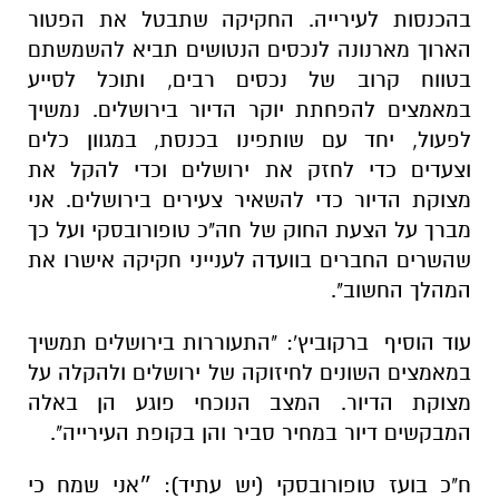
בהכנסות לעירייה. החקיקה שתבטל את הפטור
הארוך מארנונה לנכסים הנטושים תביא להשמשתם
בטווח קרוב של נכסים רבים, ותוכל לסייע
במאמצים להפחתת יוקר הדיור בירושלים. נמשיך
לפעול, יחד עם שותפינו בכנסת, במגוון כלים
וצעדים כדי לחזק את ירושלים וכדי להקל את
מצוקת הדיור כדי להשאיר צעירים בירושלים. אני
מברך על הצעת החוק של חה"כ טופורובסקי ועל כך
שהשרים החברים בוועדה לענייני חקיקה אישרו את
המהלך החשוב".
עוד הוסיף ברקוביץ': "התעוררות בירושלים תמשיך
במאמצים השונים לחיזוקה של ירושלים ולהקלה על
מצוקת הדיור. המצב הנוכחי פוגע הן באלה
המבקשים דיור במחיר סביר והן בקופת העירייה".
ח"כ בועז טופורובסקי (יש עתיד): ״אני שמח כי