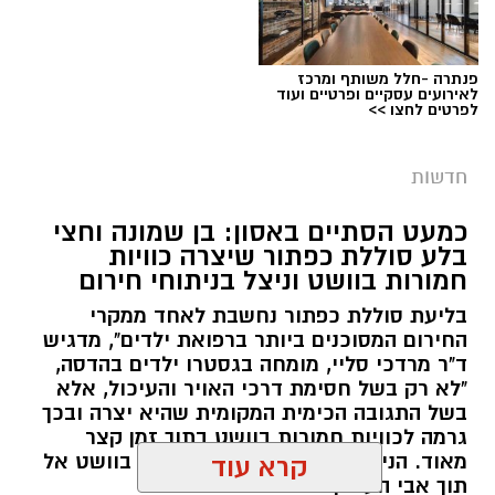
פנתרה -חלל משותף ומרכז
צילום: דוברות המשטרה
לאירועים עסקיים ופרטיים ועוד
לפרטים לחצו >>
מערכת ירושלים נט / 09:11 06.08.26
תגים:
סמים
חדשות
במסגרת המאבק הנחוש של שוטרי מרחב ציון בנגע
כמעט הסתיים באסון: בן שמונה וחצי
הסמים המסוכנים, בוצעו בימים האחרונים שתי
בלע סוללת כפתור שיצרה כוויות
פעילויות ממוקדות, שהובילו למעצר של שלושה
חמורות בוושט וניצל בניתוחי חירום
חשודים ולתפיסת כמויות גדולות של חומרים
בליעת סוללת כפתור נחשבת לאחד ממקרי
החשודים כסמים מסוכנים, כסף מזומן ואמצעים
החירום המסוכנים ביותר ברפואת ילדים", מדגיש
נוספים.
ד"ר מרדכי סליי, מומחה בגסטרו ילדים בהדסה,
"לא רק בשל חסימת דרכי האויר והעיכול, אלא
בפעילות בלשי תחנת לב הבירה שביצעו חיפוש
בשל התגובה הכימית המקומית שהיא יצרה ובכך
גרמה לכוויות חמורות בוושט בתוך זמן קצר
ע"פ צו בימ"ש, אותרו שני כלי רכב שעוררו את
מאוד. הניתוח הציל אותו מקרע חמור בוושט אל
קרא עוד
חשדם של השוטרים. לאחר מעקב סמוי נעצרו שני
תוך אבי העורקים״