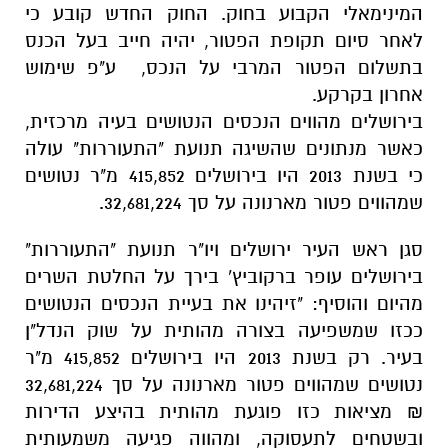
המינימאלי הקבוע בחוק. החוק החדש קובע כי
לאחר סיום תקופת הפטור, יהיה חייב בעל הכנס
בתשלום הפטור המרבי על הנכס, ע"פ שימוש
אחרון בקרקע.
בירושלים מהווים הנכסים הנטושים בעיה מרכזית,
כאשר מנתונים שהשיגה תנועת "התעוררות" עולה
כי בשנת 2013 היו בירושלים 415,852 מ"ר נטושים
שמהווים פטור מארנונה על סך 32,681,224.
סגן ראש העיר ירושלים ויו"ר תנועת "התעוררות"
בירושלים עופר ברקוביץ' בירך על החלטת השרים
מהיום והוסיף: "זיהינו את בעיית הנכסים הנטושים
ככזו שמשפיעה בצורה מהותית על שוק הנדל"ן
בעיר. רק בשנת 2013 היו בירושלים 415,852 מ"ר
נטושים שמהווים פטור מארנונה על סך 32,681,224
₪ מציאות כזו פוגעת מהותית בהיצע הדירות
ובשטחים לתעסוקה, ומהווה פגיעה משמעותית