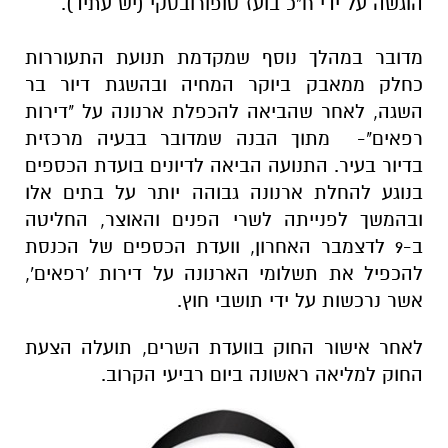
הוגשה על ידי ח"כ בועז טופורובסקי (יש עתיד).
מדובר במהלך נוסף שמקדמת תנועת התעוררות
כחלק ממאבק ביוקר המחיה ובהשגת דיור בר
השגה, לאחר שהביאה להכפלת ארנונה על "דירות
רפאים"- מתוך הבנה שמדובר בבעיה מרכזית
בדיור בעיר. התנועה הביאה לדיונים בועדת הכספים
בנוגע להחלת ארנונה גבוהה יותר על בתים אלו
ובהמשך לפנייתה לשרי הפנים והאוצר, החליטה
ב-9 לדצמבר האחרון, וועדת הכספים של הכנסת
להכפיל את תשלומי הארנונה על דירות 'רפאים',
אשר נרכשות על ידי תושבי חוץ.
לאחר אישור החוק בוועדת השרים, תועלה הצעת
החוק למליאה ראשונה ביום רביעי הקרוב.