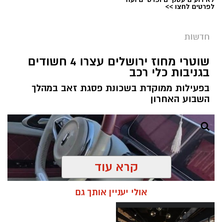
לפרטים לחצו >>
קרדיט: עיריית ירושלים
חדשות
מערכת ירושלים נט / 09:02 05.08.26
שוטרי מחוז ירושלים עצרו 4 חשודים
תגים:
ירושלים חוגגת 60
בגניבות כלי רכב
עיריית ירושלים חושפת את הלוגו הרשמי לציון 60
בפעילות ממוקדת בשכונת פסגת זאב במהלך
שנה לאיחוד הבירה - סמל ייחודי שילווה את כלל
השבוע האחרון
אירועי שנת החגיגות ויופיע לצד הלוגו הרשמי של
עיריית ירושלים בכל הפרסומים העירוניים.
שנת ה-60 תיפתח באופן רשמי ב-1 בספטמבר 2026
ותימשך לאורך השנה, עד לאחר אירועי יום ירושלים,
קרא עוד
שיצוין בכ''ח באייר תשפ''ז, ה-4 ביוני 2027. במהלך
התקופה יתקיימו עשרות אירועי תרבות, מורשת,
אולי יעניין אותך גם
חינוך, ספורט וקהילה ברחבי העיר, אשר יספרו את
סיפורה של ירושלים המאוחדת, עיר הבירה של