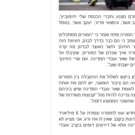
רם מצנע וחברי הכנסת שלי יחימוביץ',
קב אשר, עיסאווי פריג', יעקב אשר, באסל
 המורה פתח ואמר כי "המורים מסתכלים
פק' כי הם כבר בדרך לבנק. העיוות הזה
ר החינוך ולשר האוצר לבדוק מה קרה
רה ואיך שכרם של המורים, שקיבלו על
ל שאר עובדי המדינה. אם שרי החינוך
ם ישבתו שוב".
ן ביקש לשלול את ההקבלה בין המורים
אה הם ציבור הומוגני, יש להם את אותה
לעומת שאר עובדי המדינה שיש ביניהם
נה צריכה להיות מול "קבוצות מוגדרות של
ו שהשכר הממוצע דומה".
פרידמן הוסיף כי "עלות הרפורמות אופק חדש ועוז לתמורה עומדת על 6 מיליארד
ות בקצב שאין לו אח ורע. אני מציע לא
ה אלא של דירוגים דומים בקרב עובדי