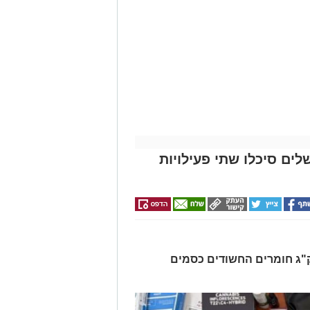
לים סיכלו שתי פעילויות
רו שלושה חשודים ונתפסו כ-7.5 ק"ג חומרים החשודים כסמים