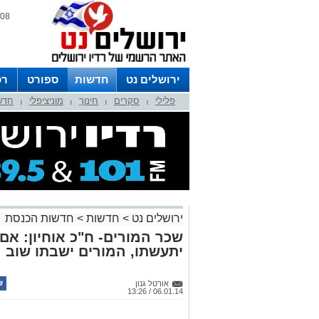
08 אוגוסט 2026 / 14:01
ירושלים נט
חדשות
ספורט
רכ
פלילי
סקרים
חינוך
מוניציפלי
חדש
לפרסום ברדיו צרו קשר
לוח שדורים
|
|
|
|
ירושלים נט
>
חדשות
>
חדשות הכנסת
שכר המורים- ח"כ אוחיון: אם
יתעשתו, המורים ישבתו שוב
אורטל גנון
06.01.14 / 13:26