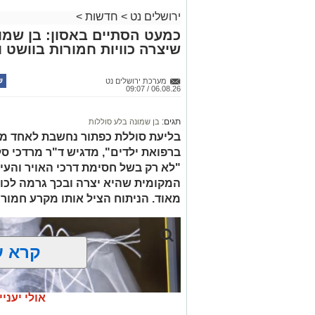
ירושלים נט
>
חדשות
>
בפעילות בלשי תחנת לב הבירה שביצעו חיפו
כמעט הסתיים באסון: בן שמונ
שיצרה כוויות חמורות בוושט ו
כסמים מסוכנים, 15,140 ש"
החשודים הועברו לחקירה, ובית המשפט ה
מערכת ירושלים נט
06.08.26 / 09:07
לתאריך 6.8.26.
בפעילות נוספת של בלשי תחנת בית שמש,
תגים:
בן שמונה בלע סוללות
בסחר בסמים, זוהו על פי החשד שתי עסק
בליעת סוללת כפתור נחשבת לאחד ממ
ברפואת ילדים", מדגיש ד"ר מרדכי סל
"לא רק בשל חסימת דרכי האויר והעי
העיר ירושלים נעצרה והועברה להמשיך טי
המקומית שהיא יצרה ובכך גרמה לכווי
מאוד. הניתוח הציל אותו מקרע חמור 
מעצרם של החשודים הוארך בבית המשפט
קרא ע
אולי יעניי