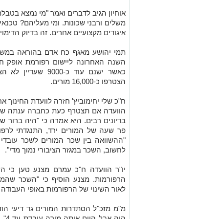
אוחיון הגיב לדברים ואמר "מי נמצא בטבל
משלים ורבני שכונות. ומי מעליהם? טכנאי
איגודים מקצועיים אחרים. זה בדיוק הדימ
תמי יהושע מאגף כח אדם בהוראה במשרד
כאשר ישנם עוד כ-000
הצטרפו כ-16,000 מורים.
ח"כ שלי יחימוביץ' חזרה לוועדת החינוך אח
הוועדה אם תצטרף כעת כחברה ענתה שעד
בדיונים רבים. היא אמרה כי "היה ברור 
פר שעה של המורים ירד, התנגדתי לרפור
"ההשוואה בין שכר המורים לשכר עובדי ה
לחשוב, השכר במגזר הציבורי נמוך מדי".
יו"ר הוועדה ח"כ עמרם מצנע טען כי 
הרפורמות. מצנע הוסיף כי "השכר שהמו
לאור השינוי של הרפורמות באופי העבודה הו
מ"מ מזכ"ל הסתדרות המורים גד דיעי הוד
היה 