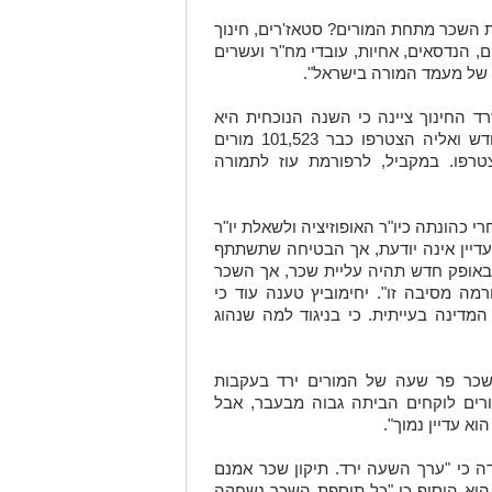
ת השכר מתחת המורים? סטאז'רים, חינוך
ם, הנדסאים, אחיות, עובדי מח"ר ועשרים
וי של מעמד המורה בישראל".
 החינוך ציינה כי השנה הנוכחית היא
השנה האחרונה ליישום רפורמת אופק חדש ואליה הצטרפו כבר 101,523 מורים
9 שעדיין לא הצטרפו. במקביל, לרפורמת עוז לתמורה
רי כהונתה כיו"ר האופוזיציה ולשאלת יו"ר
יין אינה יודעת, אך הבטיחה שתשתתף
שבאופק חדש תהיה עליית שכר, אך השכר
מה מסיבה זו". יחימוביץ טענה עוד כי
מדינה בעייתית. כי בניגוד למה שנהוג
השכר פר שעה של המורים ירד בעקבות
רים לוקחים הביתה גבוה מבעבר, אבל
א עדיין נמוך".
ה כי "ערך השעה ירד. תיקון שכר אמנם
אבל היום אותה מורה עובדת עד 4". הוא הוסיף כי "כל תוספת השכר נשחקה