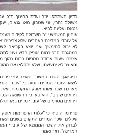
בדיון השתתפו יו"ר ועדת החינוך ח"כ עמ
משולם נהרי, יוני שטבון, מאזן גנאים, יע
גטאס ועליזה לביא.
אוחיון המשמש יו"ר השדולה לקידום מעמד
על עובדי המדינה האחרים שלא צריכים 'או
לא יכול להימשך ואני יוצא בקריאה לש
במסגרת הרפורמות אופק חדש ועוז לתמו
עצמם שעות עבודה נוספות רבות נמוך מש
והאוצר לא יתעשתו, שלא יתפלאו אם המורי
נציג אגף השכר במשרד האוצר עמי פרידמ
לשאר עובדי המדינה וטען כי "עובדי הור
מערכת שכר ואותו אופק התקדמות, זאת 
דירוגים שונים". הוא טען כי ההשוואה הנכו
דירוגים מסוימים של עובדי מדינה, אז תגל
שקלים ושכר המורים התקדם בשנים האחרונ
לבדוק את השכר הממוצע של עובדי המדינ
המדינה", חזר ואמר.