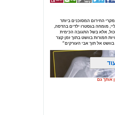
 ובמסגרת מעקב סמוי אחר רכב החשוד
אות סחר בחומרים אסורים. השוטרים
קרי החירום המסוכנים ביותר
ביצעו את מעצר הנהגת, ובחיפוש ברכב נתפסו למעלה מ-2 ק"ג של חומרים
יי, מומחה בגסטרו ילדים בהדסה,
החשודים כסמים מסוכנים, טלפון נייד ו-1,700 ש"ח במזומן. החשודה (25) תושבת
כול, אלא בשל התגובה הכימית
פול חקירה.
ות חמורות בוושט בתוך זמן קצר
בוושט אל תוך אבי העורקים״
.
וד
ן אותך גם