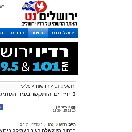
07 אוגוסט 2026 / 16:49
ירושלים נט
חדשות
ספורט
רכ
לפרסום ברדיו צרו קשר
לוח שדורים
ירושלים נט
>
חדשות
>
פלילי
3 תיירים הותקפו בעיר העתיקה
אורטל גנון
25.12.13 / 19:39
תגים:
הדסה עין כרם
,
עיר עתיקה
,
תיירים
ברחוב השלשלת בעיר העתיקה בירושלי