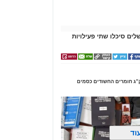
לים סיכלו שתי פעילויות
רו שלושה חשודים ונתפסו כ-7.5 ק"ג חומרים החשודים כסמים
וד