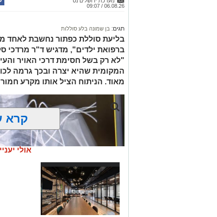
מערכת ירושלים נט
06.08.26 / 09:07
לתאריך 6.8.26.
בפעילות נוספת של בלשי תחנת בית שמש,
תגים:
בן שמונה בלע סוללות
בסחר בסמים, זוהו על פי החשד שתי עסק
בליעת סוללת כפתור נחשבת לאחד ממ
ברפואת ילדים", מדגיש ד"ר מרדכי סל
"לא רק בשל חסימת דרכי האויר והעי
העיר ירושלים נעצרה והועברה להמשיך טי
המקומית שהיא יצרה ובכך גרמה לכווי
מאוד. הניתוח הציל אותו מקרע חמור 
מעצרם של החשודים הוארך בבית המשפט
קרא ע
אולי יעניי