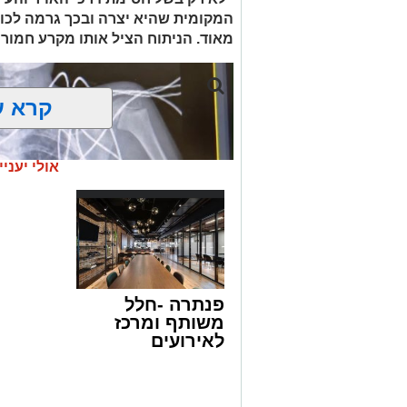
העיר ירושלים נעצרה והועברה להמשיך טי
המקומית שהיא יצרה ובכך גרמה לכווי
מאוד. הניתוח הציל אותו מקרע חמור 
מעצרם של החשודים הוארך בבית המשפט
קרא ע
אולי יעניי
פנתרה -חלל
משותף ומרכז
לאירועים
עסקיים ופרטיים
ועוד לפרטים
לחצו >>