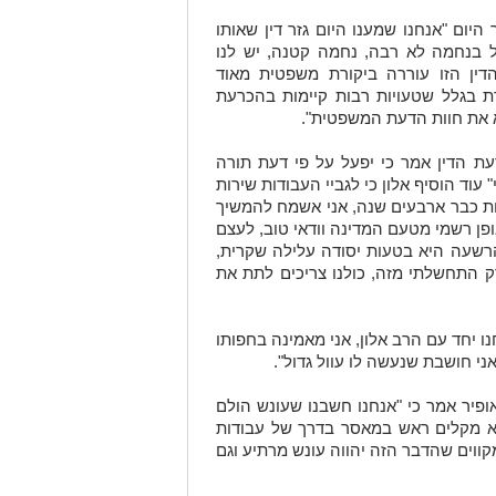
 היום "אנחנו שמענו היום גזר דין שאותו
ל בנחמה לא רבה, נחמה קטנה, יש לנו
ין הזו עוררה ביקורת משפטית מאוד
ת בגלל שטעויות רבות קיימות בהכרעת
א את חוות הדעת המשפטית".
רעת הדין אמר כי יפעל על פי דעת תורה
 עוד הוסיף אלון כי לגביי העבודות שירות
ות כבר ארבעים שנה, אני אשמח להמשיך
ירות עד גיל 120, ועוד באופן רשמי מטעם המדינה וודאי טוב, לעצם
שעה היא בטעות יסודה עלילה שקרית,
רק התחשלתי מזה, כולנו צריכים לתת את
נו יחד עם הרב אלון, אני מאמינה בחפותו
ני חושבת שנעשה לו עוול גדול".
אופיר אמר כי "אנחנו חשבנו שעונש הולם
לא מקלים ראש במאסר בדרך של עבודות
קווים שהדבר הזה יהווה עונש מרתיע וגם