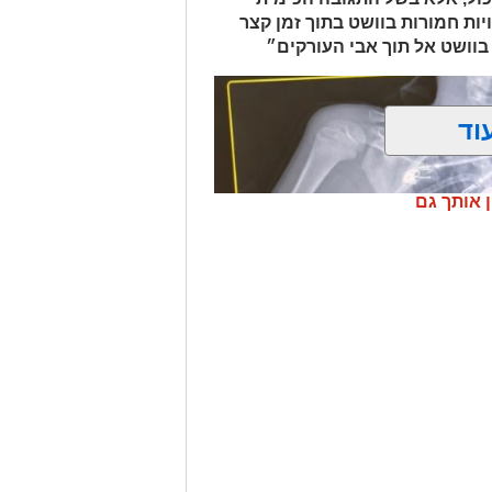
פול חקירה.
ות חמורות בוושט בתוך זמן קצר
בוושט אל תוך אבי העורקים״
.
וד
ן אותך גם