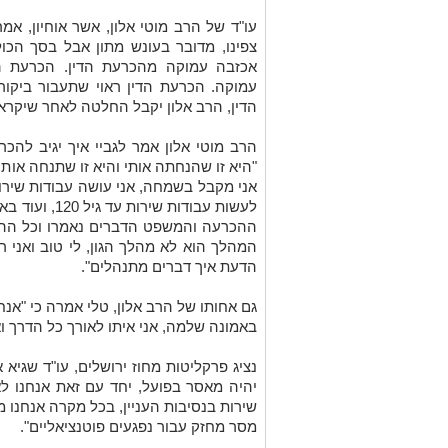
עו"ד של הרב מוטי אלון, אשר אוחיון, אמר
צפינו, מדובר בעונש מתון אבל בסך הכו
אכזבה עמוקה מהכרעת הדין. הכרעת הד
עמוקה. הכרעת הדין ראוי שתעבור ביקור
הדין, הרב אלון יקבל החלטה לאחר שיקר
הרב מוטי אלון אמר לגביי איך יגיב להכ
"היא זו שהנחתה אותי והיא זו שתנחה אותי"
אני מקבל בשמחה, אני עושה עבודות שיר
לעשות עבודות ש
ההכרעה והמשפט הדברים נאמרו וכל ההר
המהלך הוא לא מהלך הגון, לי טוב ואני 
הדעת איך דברים מתנהלים".
גם אחותו של הרב אלון, טלי אמרה כי "אנח
באמונה שלמה, אני איתו לאורך כל הדרך וא
נציג פרקליטות מחוז ירושלים, עו"ד שגיא 
יהיה מאסר בפועל, יחד עם זאת אנחנו 
שירות בנסיבות העניין, בכל מקרה אנחנו מ
מסר מחזק עבור נפגעים פוטנציאליים".