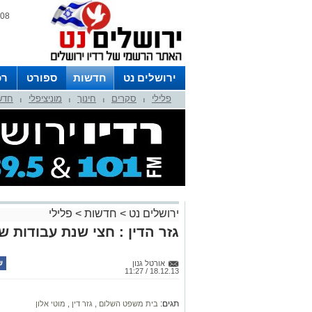
08 אוגוסט 2026 / 07:04
ירושלים נט
חדשות
ספורט
רכ
פלילי
סקרים
חינוך
מוניציפלי
חדש
לפרסום ברדיו צרו קשר
לוח שדורים
|
|
|
|
ירושלים נט
>
חדשות
>
פלילי
גזר הדין : חצי שנת עבודות ש
אורטל גנון
18.12.13 / 11:27
תגים:
בית משפט השלום
,
גזר דין
,
מוטי אלון