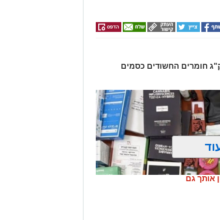
רו שלושה חשודים ונתפסו כ-7.5 ק"ג חומרים החשודים כסמים
וד
ן אותך גם