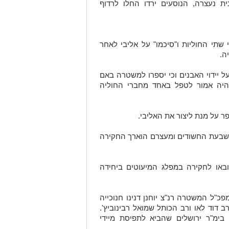
ת נעצרה, הנוסעים ירדו החלו לרדוף
תי החוליות ו"סיכמו" על אליבי
לאחר
ה.
ל יידוי האבנים וכי יספרו למשטרה באם
שהיה אמור לטפל באחד מחברי החוליה
פר על מנת ליצור את האליבי.
ם של חמישה (14-17) מתוך שבעת החשודים ומעצרם הוארך החקירה
הובאו לחקירה במפלג המיעוטים ביחידה
מפכ"ל המשטרה רנ"צ יוחנן דנינו חנוכייה
וד לאו ורב הכותל שמואל רבינוביץ'.
בימ"ר ירושלים שהביא לתפיסת מיידי