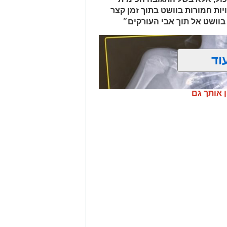
פול חקירה.
ות חמורות בוושט בתוך זמן קצר
בוושט אל תוך אבי העורקים״
.
וד
ן אותך גם