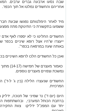
שבה נסעו ארבעה גברים ערבים. המוני
אחריהם והחשודים נמלטו אל תוך הכפר.
מיד לאחר הימלטותם נפגשו שבעת חברי ש
ששמעו בתקשורת כי התינוקת מתה מפצעי
החשודים החליטו כי לא יספרו לאף אדם ע
ייעצרו ש"היו אצל רופא שיניים בכפר 
באותה שעה במרפאה בכפר".
ואכן כל החשודים הלכו לרופא השיניים בכ
כאמור מעצר
נמשכת וצפויים מעצרים נוספים.
החשודים שנעצרו הלילה (בין ג' ל-ד') 
המרכזית.
היום (יום ד') נר שמיני של חנוכה, ידליק 
ברחבת הכותל המערבי, ובהשתתפות הרב ד
יחד עם המפכ"ל ידליקו צוות החקירה 
האבנים.