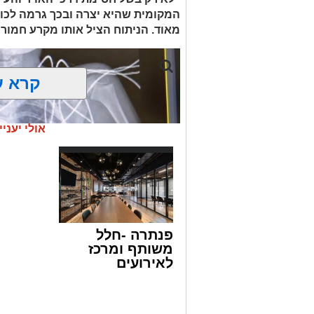
העיר ירושלים נעצרה והועברה להמשיך טי
המקומית שהיא יצרה ובכך גרמה לכווי
מאוד. הניתוח הציל אותו מקרע חמור 
מעצרם של החשודים הוארך בבית המשפט
קרא ע
אולי יעניי
פנתרה -חלל
משותף ומרכז
לאירועים
עסקיים ופרטיים
ועוד לפרטים
לחצו >>