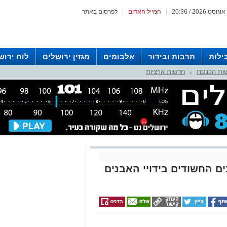
|
המייל האדום
|
לפרסום באתר
ילות
תרבות ובידור
אלבומים
מגזין ירושלים
לוח ירוש
ות הכנסת
חדשות ארציות
 רדיו ירושלים
|
ם החשודים בידויי האבנים