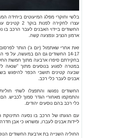
ב
לשי וחוקרי מפלג המיעוטים ביחידה המר
עצרו לחקירה לפנ
החשודים ביידוי האבנים לעבר הרכב בו 
ארמון הנציב ונפצעה קשה.
זאת אחרי שאתמול (יום ג') הותר לפרסו
14-17 החשודים גם הם במעשה, על פי
בחקירתם סיפרו ארבעה מתוך חמשת החשוד
במטרה לפגוע בנוסעים מתוך "שנאה ליה
שבעה קטינים תושבי הכפר להיפגש בש
אבנים לעבר כלי רכב.
החשודים נפגשו והתפצלו לשתי חוליו
והתמקמו מאחורי הגדר סמוך לכביש.
הם 
כלי רכב בהם נוסעים יהודים.
עם הגעתו של הרכב בו נסעה התינוקת ה
ליידות אבנים לעברו, ומשראו כי אבן חדר
החוליה השנייה בת ארבעת החשודים הנוספ