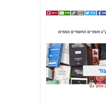
רו שלושה חשודים ונתפסו כ-7.5 ק"ג חומרים החשודים כסמים
וד
ן אותך גם