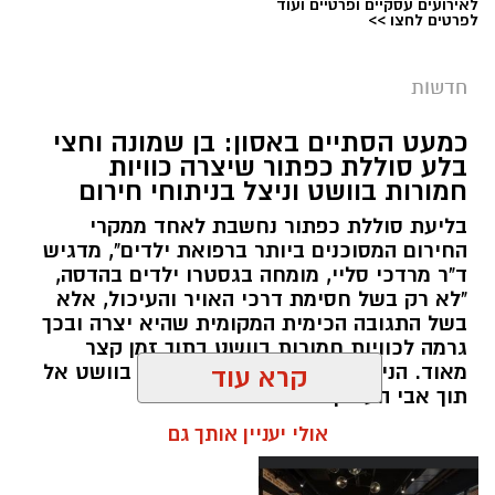
לאירועים עסקיים ופרטיים ועוד
לפרטים לחצו >>
מערכת ירושלים נט / 09:11 06.08.26
תגים:
סמים
חדשות
במסגרת המאבק הנחוש של שוטרי מרחב ציון בנגע
כמעט הסתיים באסון: בן שמונה וחצי
הסמים המסוכנים, בוצעו בימים האחרונים שתי
בלע סוללת כפתור שיצרה כוויות
פעילויות ממוקדות, שהובילו למעצר של שלושה
חמורות בוושט וניצל בניתוחי חירום
חשודים ולתפיסת כמויות גדולות של חומרים
בליעת סוללת כפתור נחשבת לאחד ממקרי
החשודים כסמים מסוכנים, כסף מזומן ואמצעים
החירום המסוכנים ביותר ברפואת ילדים", מדגיש
נוספים.
ד"ר מרדכי סליי, מומחה בגסטרו ילדים בהדסה,
"לא רק בשל חסימת דרכי האויר והעיכול, אלא
בפעילות בלשי תחנת לב הבירה שביצעו חיפוש
בשל התגובה הכימית המקומית שהיא יצרה ובכך
גרמה לכוויות חמורות בוושט בתוך זמן קצר
ע"פ צו בימ"ש, אותרו שני כלי רכב שעוררו את
מאוד. הניתוח הציל אותו מקרע חמור בוושט אל
קרא עוד
חשדם של השוטרים. לאחר מעקב סמוי נעצרו שני
תוך אבי העורקים״
חשודים (27,31) תושבי העיר ירושלים. ובחיפוש בכלי
אולי יעניין אותך גם
הרכב נתפסו כ-5.5 ק"ג של חומרים החשודים
כסמים מסוכנים, 15,140 ש"ח במזומן, שבעה