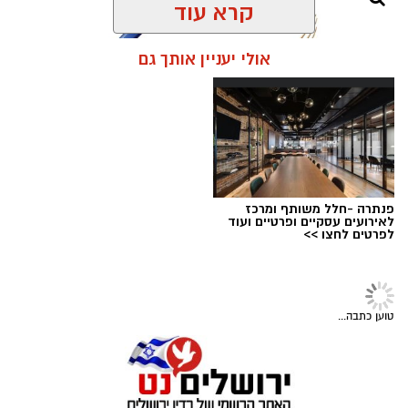
קרא עוד
הקשים ביותר במקרים מסוג זה וניצלו חייו של בן 8
וחצי מירושלים.
אולי יעניין אותך גם
בזכות תגובה מהירה של הוריו והטיפול המיידי של
מעצרם של החשודים הוארך בבית המשפט.
הצוות הרפואי אשר הבין כי כל דקה שעוברת הינה
קריטית ומסכנת את חייו, הסתיים האירוע ללא
הטרגדיה שעלולה הייתה להתרחש.
"הילד שיחק בטאבלט בבית," מספרת אימו. "זה
פנתרה -חלל משותף ומרכז
טאבלט שנועד לציורים וקשקושים והוא שיחק בו עד
לאירועים עסקיים ופרטיים ועוד
לפרטים לחצו >>
שבשלב מסוים נגמרה הסוללה. הוא הוציא אותה
מהמכשיר והניח על דלפק המטבח".
קרדיט: עיריית ירושלים
חדשות
מערכת ירושלים נט / 09:02 05.08.26
שוטרי מחוז ירושלים עצרו 4 חשודים
תגים:
ירושלים חוגגת 60
בגניבות כלי רכב
עיריית ירושלים חושפת את הלוגו הרשמי לציון 60
בפעילות ממוקדת בשכונת פסגת זאב במהלך
שנה לאיחוד הבירה - סמל ייחודי שילווה את כלל
השבוע האחרון