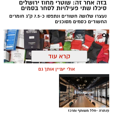
בזה אחר זה: שוטרי מחוז ירושלים
סיכלו שתי פעילויות לסחר בסמים
נעצרו שלושה חשודים ונתפסו כ-7.5 ק"ג חומרים
החשודים כסמים מסוכנים
קרא עוד
אולי יעניין אותך גם
פנתרה -חלל משותף ומרכז
צילום: דוברות המשטרה