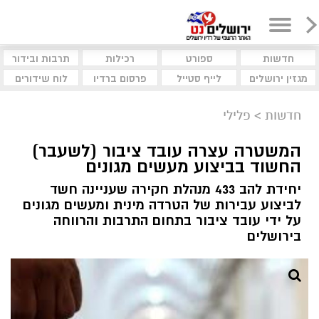
חדשות
ספורט
רכילות
תרבות ובידור
מגזין ירושלים
לייף סטייל
פרסום ברדיו
לוח שידורים
חדשות
>
פלילי
המשטרה עצרה עובד ציבור (לשעבר)
החשוד בביצוע מעשים מגונים
יחידת להב 433 מנהלת חקירה שעניינה חשד
לביצוע עבירות של הטרדה מינית ומעשים מגונים
על ידי עובד ציבור בתחום התרבות והרווחה
בירושלים