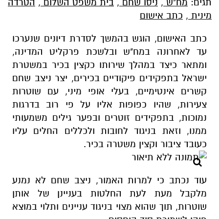
תגים:
מח"ש
,
ניסו שחם
,
בית משפט השלום
,
הטרדה
מינית
,
כתב אישום
כתב האישום, הוגש בהמשך לסדרת דיונים שנערכו
עד לאחרונה במח"ש ובלשכת פרקליט המדינה,
ומתאר כיצד במהלך שירותו כקצין בכיר במשטרת
ישראל בתפקידים פיקודיים בכירים, יצר ניצב שחם
קשרים אינטימיים, בעלי אופי מיני, עם שוטרות
צעירות, שהיו כפופות אליו על פי רוב בדרגות
נמוכות, בתפקידים זוטרים ובפער גילים משמעותי
ממנו, וזאת בניגוד לחובות ולכללים החלים עליו
כעובד ציבור וקצין משטרה בכיר.
עוד נכתב כי למרות האמור, ניצב שחם לא נמנע
מלקבל מעת לעת החלטות בעניינן של אותן
שוטרות, תוך שהוא מצוי בניגוד עניינים ותלוי במוצא