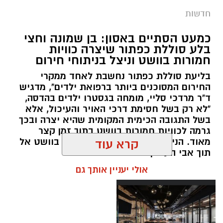
תגים:
סמים
חדשות
במסגרת המאבק הנחוש של שוטרי מרחב ציון בנגע
כמעט הסתיים באסון: בן שמונה וחצי
הסמים המסוכנים, בוצעו בימים האחרונים שתי
בלע סוללת כפתור שיצרה כוויות
פעילויות ממוקדות, שהובילו למעצר של שלושה
חמורות בוושט וניצל בניתוחי חירום
חשודים ולתפיסת כמויות גדולות של חומרים
בליעת סוללת כפתור נחשבת לאחד ממקרי
החשודים כסמים מסוכנים, כסף מזומן ואמצעים
החירום המסוכנים ביותר ברפואת ילדים", מדגיש
נוספים.
ד"ר מרדכי סליי, מומחה בגסטרו ילדים בהדסה,
"לא רק בשל חסימת דרכי האויר והעיכול, אלא
בפעילות בלשי תחנת לב הבירה שביצעו חיפוש
בשל התגובה הכימית המקומית שהיא יצרה ובכך
גרמה לכוויות חמורות בוושט בתוך זמן קצר
ע"פ צו בימ"ש, אותרו שני כלי רכב שעוררו את
מאוד. הניתוח הציל אותו מקרע חמור בוושט אל
קרא עוד
חשדם של השוטרים. לאחר מעקב סמוי נעצרו שני
תוך אבי העורקים״
חשודים (27,31) תושבי העיר ירושלים. ובחיפוש בכלי
אולי יעניין אותך גם
הרכב נתפסו כ-5.5 ק"ג של חומרים החשודים
כסמים מסוכנים, 15,140 ש"ח במזומן, שבעה
טלפונים ניידים וכלי עישון. שני החשודים הועברו
לחקירה, ובית המשפט האריך את מעצר אחד