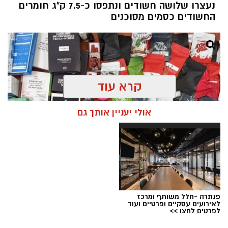
נעצרו שלושה חשודים ונתפסו כ-7.5 ק"ג חומרים
החשודים כסמים מסוכנים
קרא עוד
אולי יעניין אותך גם
פנתרה -חלל משותף ומרכז
צילום: דוברות המשטרה
לאירועים עסקיים ופרטיים ועוד
לפרטים לחצו >>
מערכת ירושלים נט / 09:11 06.08.26