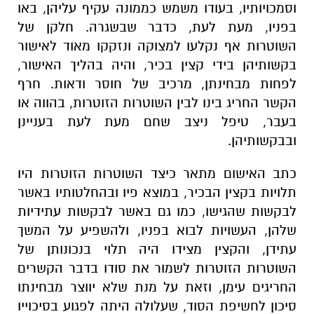
וסמכויותיו, בעודו משמש כממונה עקיף עליהן, באו
בפניו, מעת לעת, כדבר שבשגרה. חלקן של
השוטרות אף נקלעו למצוקה ונזקקו מאוד לאישור
בקשותיהן בידי קצין בכיר, והיה בהליך האישור,
לפחות מבחינתן, מרכיב של חוסר ודאות. חרף
הקשר החריג בינו לבין השוטרות הזוטרות, בהווה או
בעבר, טיפל ניצב שחם מעת לעת בעניינן
ובבקשותיהן.
כתב האישום מתאר כיצד השוטרות הזוטרות היו
תלויות בקצין הבכיר, במוצא פיו ובהחלטותיו באשר
לבקשות שהגישו, כמו גם באשר לבקשות עתידיות
שלהן, העשויות לבוא בפניו, ולהשפיע על המשך
עתידן, והקצין מצידו היה תלוי בנכונותן של
השוטרות הזוטרות לשמור את סודו בדבר הקשרים
החריגים עימן, וזאת על מנת שלא יווצר מבחינתו
סיכון לחשיפת הסוד, שעלולה היתה לפגוע בסיכוייו