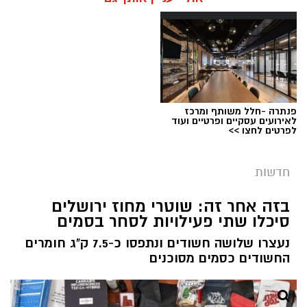
פנתרה -חלל משותף ומרכז
צילום: דוברות המשטרה
לאירועים עסקיים ופרטיים ועוד
לפרטים לחצו >>
מערכת ירושלים נט / 08:20 09.08.26
תגים:
גניבת רכוש
חדשות
בסוף שבוע האחרון, במהלך פעילות אכיפה של
בזה אחר זה: שוטרי מחוז ירושלים
שוטרי תחנת מוריה בשכונת בית צפאפא, הבחינו
סיכלו שתי פעילויות לסחר בסמים
השוטרים ברכב שביצע עבירת תנועה. השוטרים
נעצרו שלושה חשודים ונתפסו כ-7.5 ק"ג חומרים
כרזו לנהג לעצור לבדיקה, הנהג החשוד החל בניסיון
החשודים כסמים מסוכנים
להימלט.
במהלך מרדף קצר פגע הנהג במספר כלי רכב וגרם