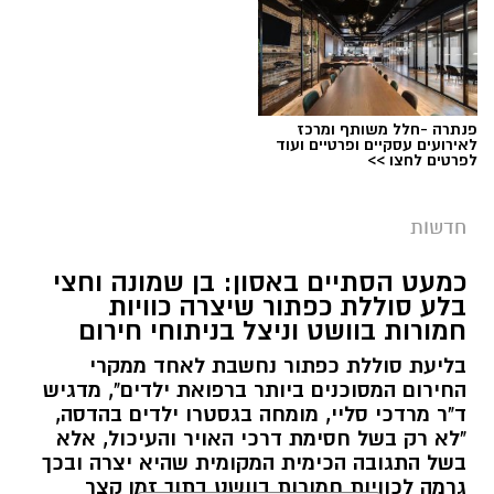
פנתרה -חלל משותף ומרכז
צילום: דוברות המשטרה
לאירועים עסקיים ופרטיים ועוד
לפרטים לחצו >>
מערכת ירושלים נט / 09:11 06.08.26
תגים:
סמים
חדשות
במסגרת המאבק הנחוש של שוטרי מרחב ציון בנגע
כמעט הסתיים באסון: בן שמונה וחצי
הסמים המסוכנים, בוצעו בימים האחרונים שתי
בלע סוללת כפתור שיצרה כוויות
פעילויות ממוקדות, שהובילו למעצר של שלושה
חמורות בוושט וניצל בניתוחי חירום
חשודים ולתפיסת כמויות גדולות של חומרים
בליעת סוללת כפתור נחשבת לאחד ממקרי
החשודים כסמים מסוכנים, כסף מזומן ואמצעים
החירום המסוכנים ביותר ברפואת ילדים", מדגיש
נוספים.
ד"ר מרדכי סליי, מומחה בגסטרו ילדים בהדסה,
"לא רק בשל חסימת דרכי האויר והעיכול, אלא
בפעילות בלשי תחנת לב הבירה שביצעו חיפוש
בשל התגובה הכימית המקומית שהיא יצרה ובכך
גרמה לכוויות חמורות בוושט בתוך זמן קצר
ע"פ צו בימ"ש, אותרו שני כלי רכב שעוררו את