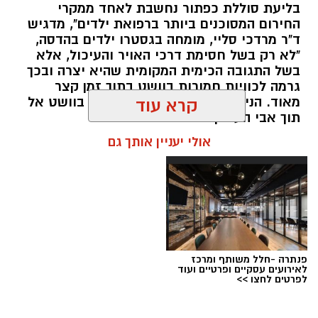
בליעת סוללת כפתור נחשבת לאחד ממקרי
החשודים כסמים מסוכנים, כסף מזומן ואמצעים
החירום המסוכנים ביותר ברפואת ילדים", מדגיש
נוספים.
ד"ר מרדכי סליי, מומחה בגסטרו ילדים בהדסה,
"לא רק בשל חסימת דרכי האויר והעיכול, אלא
בפעילות בלשי תחנת לב הבירה שביצעו חיפוש
בשל התגובה הכימית המקומית שהיא יצרה ובכך
גרמה לכוויות חמורות בוושט בתוך זמן קצר
ע"פ צו בימ"ש, אותרו שני כלי רכב שעוררו את
מאוד. הניתוח הציל אותו מקרע חמור בוושט אל
קרא עוד
חשדם של השוטרים. לאחר מעקב סמוי נעצרו שני
תוך אבי העורקים״
חשודים (27,31) תושבי העיר ירושלים. ובחיפוש בכלי
אולי יעניין אותך גם
הרכב נתפסו כ-5.5 ק"ג של חומרים החשודים
כסמים מסוכנים, 15,140 ש"ח במזומן, שבעה
טלפונים ניידים וכלי עישון. שני החשודים הועברו
לחקירה, ובית המשפט האריך את מעצר אחד
החשודים עד לתאריך 6.8.26.
בפעילות נוספת של בלשי תחנת בית שמש,
פנתרה -חלל משותף ומרכז
לאירועים עסקיים ופרטיים ועוד
ובמסגרת מעקב סמוי אחר רכב החשוד בסחר
לפרטים לחצו >>
בסמים, זוהו על פי החשד שתי עסקאות סחר
בחומרים אסורים. השוטרים ביצעו את מעצר