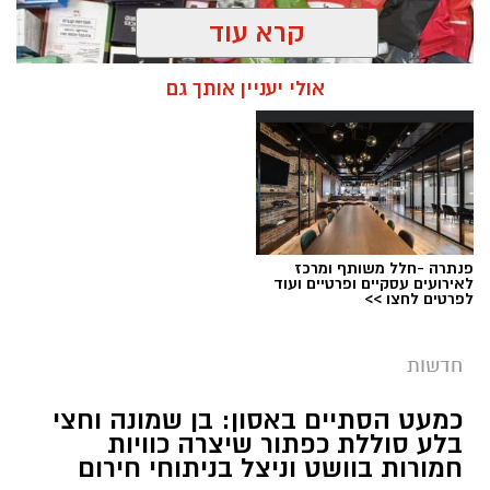
קרא עוד
אולי יעניין אותך גם
פנתרה -חלל משותף ומרכז
צילום: דוברות המשטרה
לאירועים עסקיים ופרטיים ועוד
לפרטים לחצו >>
מערכת ירושלים נט / 09:11 06.08.26
תגים:
סמים
חדשות
במסגרת המאבק הנחוש של שוטרי מרחב ציון בנגע
כמעט הסתיים באסון: בן שמונה וחצי
הסמים המסוכנים, בוצעו בימים האחרונים שתי
בלע סוללת כפתור שיצרה כוויות
פעילויות ממוקדות, שהובילו למעצר של שלושה
חמורות בוושט וניצל בניתוחי חירום
חשודים ולתפיסת כמויות גדולות של חומרים