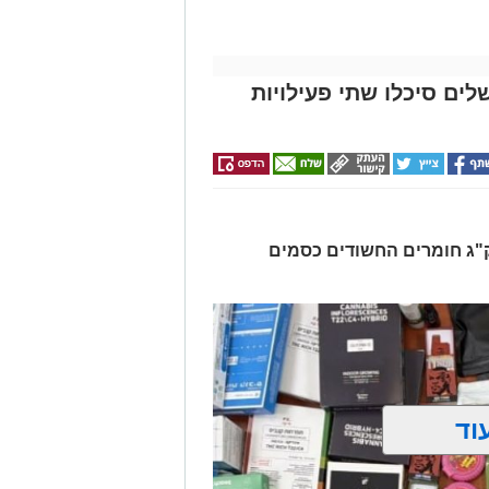
לים סיכלו שתי פעילויות
רו שלושה חשודים ונתפסו כ-7.5 ק"ג חומרים החשודים כסמים
וד