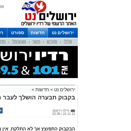
06 אוגוסט 2026 / 22:19
ירושלים נט
חדשות
ספורט
רכ
פלילי
סקרים
חינוך
מוניציפלי
חדש
לפרסום ברדיו צרו קשר
לוח שדורים
|
|
|
|
ירושלים נט
>
חדשות
>
בקבוק תבערה הושלך לעבר 
הילה רויזנמן
22.11.12 / 22:35
הבקבוק התפוצץ אך לא התלקח. אין נ