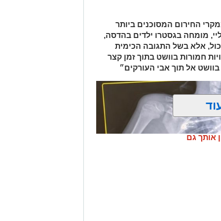
 ובמסגרת מעקב סמוי אחר רכב החשוד
אות סחר בחומרים אסורים. השוטרים
קרי החירום המסוכנים ביותר
ביצעו את מעצר הנהגת, ובחיפוש ברכב נתפסו למעלה מ-2 ק"ג של חומרים
יי, מומחה בגסטרו ילדים בהדסה,
החשודים כסמים מסוכנים, טלפון נייד ו-1,700 ש"ח במזומן. החשודה (25) תושבת
כול, אלא בשל התגובה הכימית
פול חקירה.
ות חמורות בוושט בתוך זמן קצר
בוושט אל תוך אבי העורקים״
.
וד
ן אותך גם