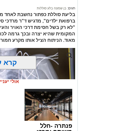
בפעילות נוספת של בלשי תחנת בית שמש,
תגים:
בן שמונה בלע סוללות
בסחר בסמים, זוהו על פי החשד שתי עסק
בליעת סוללת כפתור נחשבת לאחד ממ
ברפואת ילדים", מדגיש ד"ר מרדכי סל
"לא רק בשל חסימת דרכי האויר והעי
העיר ירושלים נעצרה והועברה להמשיך טי
המקומית שהיא יצרה ובכך גרמה לכווי
מאוד. הניתוח הציל אותו מקרע חמור 
מעצרם של החשודים הוארך בבית המשפט
קרא ע
אולי יעניי
פנתרה -חלל