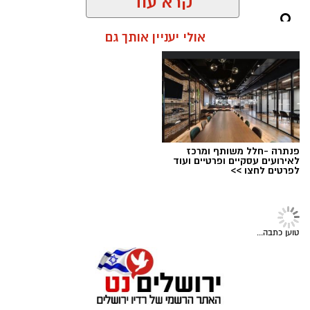
חירום בהדסה, במהלכם נמנע אחד הסיבוכים
קרא עוד
הקשים ביותר במקרים מסוג זה וניצלו חייו של בן 8
וחצי מירושלים.
אולי יעניין אותך גם
בזכות תגובה מהירה של הוריו והטיפול המיידי של
מעצרם של החשודים הוארך בבית המשפט.
הצוות הרפואי אשר הבין כי כל דקה שעוברת הינה
קריטית ומסכנת את חייו, הסתיים האירוע ללא
הטרגדיה שעלולה הייתה להתרחש.
"הילד שיחק בטאבלט בבית," מספרת אימו. "זה
פנתרה -חלל משותף ומרכז
טאבלט שנועד לציורים וקשקושים והוא שיחק בו עד
לאירועים עסקיים ופרטיים ועוד
לפרטים לחצו >>
שבשלב מסוים נגמרה הסוללה. הוא הוציא אותה
מהמכשיר והניח על דלפק המטבח".
קרדיט: עיריית ירושלים
מערכת ירושלים נט / 09:02 05.08.26
טוען כתבה...
תגים:
ירושלים חוגגת 60
עיריית ירושלים חושפת את הלוגו הרשמי לציון 60