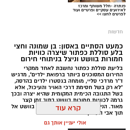
פנתרה -חלל משותף ומרכז
צילום: דוברות המשטרה
לאירועים עסקיים ופרטיים ועוד
לפרטים לחצו >>
מערכת ירושלים נט / 09:11 06.08.26
תגים:
סמים
חדשות
במסגרת המאבק הנחוש של שוטרי מרחב ציון בנגע
כמעט הסתיים באסון: בן שמונה וחצי
הסמים המסוכנים, בוצעו בימים האחרונים שתי
בלע סוללת כפתור שיצרה כוויות
פעילויות ממוקדות, שהובילו למעצר של שלושה
חמורות בוושט וניצל בניתוחי חירום
חשודים ולתפיסת כמויות גדולות של חומרים
בליעת סוללת כפתור נחשבת לאחד ממקרי
החשודים כסמים מסוכנים, כסף מזומן ואמצעים
החירום המסוכנים ביותר ברפואת ילדים", מדגיש
נוספים.
ד"ר מרדכי סליי, מומחה בגסטרו ילדים בהדסה,
"לא רק בשל חסימת דרכי האויר והעיכול, אלא
בפעילות בלשי תחנת לב הבירה שביצעו חיפוש
בשל התגובה הכימית המקומית שהיא יצרה ובכך
גרמה לכוויות חמורות בוושט בתוך זמן קצר
ע"פ צו בימ"ש, אותרו שני כלי רכב שעוררו את
מאוד. הניתוח הציל אותו מקרע חמור בוושט אל
קרא עוד
חשדם של השוטרים. לאחר מעקב סמוי נעצרו שני
תוך אבי העורקים״
חשודים (27,31) תושבי העיר ירושלים. ובחיפוש בכלי
אולי יעניין אותך גם
הרכב נתפסו כ-5.5 ק"ג של חומרים החשודים