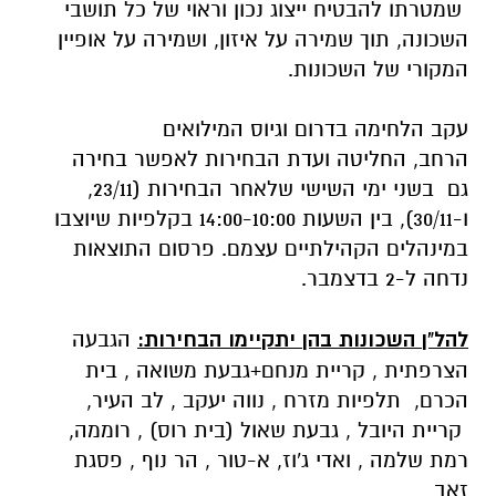
שמטרתו להבטיח ייצוג נכון וראוי של כל תושבי
השכונה, תוך שמירה על איזון, ושמירה על אופיין
המקורי של השכונות.
עקב הלחימה בדרום וגיוס המילואים
הרחב, החליטה ועדת הבחירות לאפשר בחירה
גם בשני ימי השישי שלאחר הבחירות (23/11,
ו-30/11), בין השעות 14:00-10:00 בקלפיות שיוצבו
במינהלים הקהילתיים עצמם. פרסום התוצאות
נדחה ל-2 בדצמבר.
להל"ן השכונות בהן יתקיימו הבחירות:
הגבעה
הצרפתית , קריית מנחם+גבעת משואה , בית
הכרם, תלפיות מזרח , נווה יעקב , לב העיר,
קריית היובל , גבעת שאול (בית רוס) , רוממה,
רמת שלמה , ואדי ג'וז, א-טור , הר נוף , פסגת
זאב