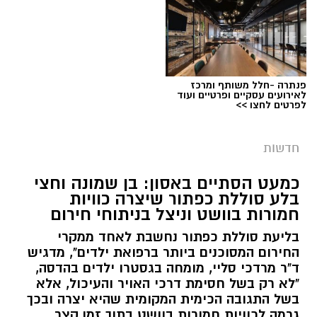
פנתרה -חלל משותף ומרכז
צילום: דוברות המשטרה
לאירועים עסקיים ופרטיים ועוד
לפרטים לחצו >>
מערכת ירושלים נט / 09:11 06.08.26
תגים:
סמים
חדשות
בחיפוש ברכב נתפסו סכין, סכום כסף מזומן בסך
במסגרת המאבק הנחוש של שוטרי מרחב ציון בנגע
6,864 ש"ח, וכן רכוש החשוד כגנוב, ובהם מכשירי
כמעט הסתיים באסון: בן שמונה וחצי
הסמים המסוכנים, בוצעו בימים האחרונים שתי
בלע סוללת כפתור שיצרה כוויות
חשמל חדשים, תכשיטים, בגדים חדשים ומוצגים
פעילויות ממוקדות, שהובילו למעצר של שלושה
חמורות בוושט וניצל בניתוחי חירום
נוספים באריזות.
חשודים ולתפיסת כמויות גדולות של חומרים
בליעת סוללת כפתור נחשבת לאחד ממקרי
החשודים כסמים מסוכנים, כסף מזומן ואמצעים
החשוד נעצר על ידי השוטרים והועבר לחקירה
החירום המסוכנים ביותר ברפואת ילדים", מדגיש
נוספים.
ד"ר מרדכי סליי, מומחה בגסטרו ילדים בהדסה,
בתחנת מוריה. עם סיום חקירתו הובא היום בפני
"לא רק בשל חסימת דרכי האויר והעיכול, אלא
בית המשפט, אשר האריך את מעצרו.
בפעילות בלשי תחנת לב הבירה שביצעו חיפוש
בשל התגובה הכימית המקומית שהיא יצרה ובכך
גרמה לכוויות חמורות בוושט בתוך זמן קצר
ע"פ צו בימ"ש, אותרו שני כלי רכב שעוררו את