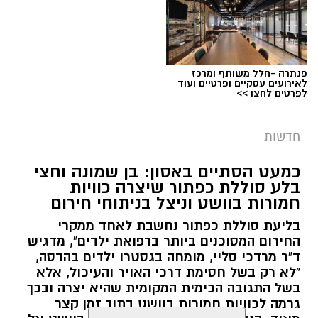
פנתרה -חלל משותף ומרכז
צילום: דוברות המשטרה
לאירועים עסקיים ופרטיים ועוד
לפרטים לחצו >>
מערכת ירושלים נט / 09:11 06.08.26
תגים:
סמים
חדשות
במסגרת המאבק הנחוש של שוטרי מרחב ציון בנגע
כמעט הסתיים באסון: בן שמונה וחצי
הסמים המסוכנים, בוצעו בימים האחרונים שתי
בלע סוללת כפתור שיצרה כוויות
פעילויות ממוקדות, שהובילו למעצר של שלושה
חמורות בוושט וניצל בניתוחי חירום
חשודים ולתפיסת כמויות גדולות של חומרים
בליעת סוללת כפתור נחשבת לאחד ממקרי
החשודים כסמים מסוכנים, כסף מזומן ואמצעים
החירום המסוכנים ביותר ברפואת ילדים", מדגיש
נוספים.
ד"ר מרדכי סליי, מומחה בגסטרו ילדים בהדסה,
"לא רק בשל חסימת דרכי האויר והעיכול, אלא
בפעילות בלשי תחנת לב הבירה שביצעו חיפוש
בשל התגובה הכימית המקומית שהיא יצרה ובכך
גרמה לכוויות חמורות בוושט בתוך זמן קצר
ע"פ צו בימ"ש, אותרו שני כלי רכב שעוררו את