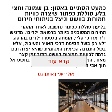
במסגרת המאבק הנחוש של שוטרי מרחב ציון בנגע
כמעט הסתיים באסון: בן שמונה וחצי
הסמים המסוכנים, בוצעו בימים האחרונים שתי
בלע סוללת כפתור שיצרה כוויות
פעילויות ממוקדות, שהובילו למעצר של שלושה
חמורות בוושט וניצל בניתוחי חירום
חשודים ולתפיסת כמויות גדולות של חומרים
בליעת סוללת כפתור נחשבת לאחד ממקרי
החשודים כסמים מסוכנים, כסף מזומן ואמצעים
החירום המסוכנים ביותר ברפואת ילדים", מדגיש
נוספים.
ד"ר מרדכי סליי, מומחה בגסטרו ילדים בהדסה,
"לא רק בשל חסימת דרכי האויר והעיכול, אלא
בפעילות בלשי תחנת לב הבירה שביצעו חיפוש
בשל התגובה הכימית המקומית שהיא יצרה ובכך
גרמה לכוויות חמורות בוושט בתוך זמן קצר
ע"פ צו בימ"ש, אותרו שני כלי רכב שעוררו את
מאוד. הניתוח הציל אותו מקרע חמור בוושט אל
קרא עוד
חשדם של השוטרים. לאחר מעקב סמוי נעצרו שני
תוך אבי העורקים״
חשודים (27,31) תושבי העיר ירושלים. ובחיפוש בכלי
אולי יעניין אותך גם
הרכב נתפסו כ-5.5 ק"ג של חומרים החשודים
כסמים מסוכנים, 15,140 ש"ח במזומן, שבעה
טלפונים ניידים וכלי עישון. שני החשודים הועברו
לחקירה, ובית המשפט האריך את מעצר אחד
החשודים עד לתאריך 6.8.26.