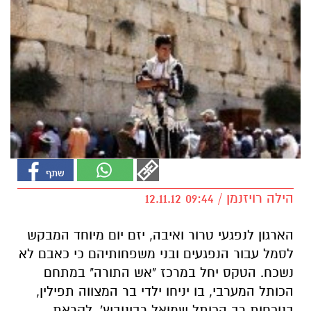
הילה רויזנמן / 09:44 12.11.12
הארגון לנפגעי טרור ואיבה, יזם יום מיוחד המבקש
לסמל עבור הנפגעים ובני משפחותיהם כי כאבם לא
נשכח. הטקס יחל במרכז "אש התורה" במתחם
הכותל המערבי, בו יניחו ילדי בר המצווה תפילין,
בנוכחות רב הכותל שמואל רבינוביץ'. לקראת