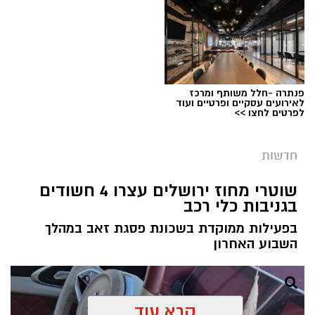
הצוות הרפואי אשר הבין כי כל דקה שעוברת הינה
קריטית ומסכנת את חייו, הסתיים האירוע ללא
הטרגדיה שעלולה הייתה להתרחש.
"הילד שיחק בטאבלט בבית," מספרת אימו. "זה
פנתרה -חלל משותף ומרכז
טאבלט שנועד לציורים וקשקושים והוא שיחק בו עד
לאירועים עסקיים ופרטיים ועוד
לפרטים לחצו >>
שבשלב מסוים נגמרה הסוללה. הוא הוציא אותה
מהמכשיר והניח על דלפק המטבח".
קרדיט: עיריית ירושלים
חדשות
מערכת ירושלים נט / 09:02 05.08.26
שוטרי מחוז ירושלים עצרו 4 חשודים
תגים:
ירושלים חוגגת 60
בגניבות כלי רכב
עיריית ירושלים חושפת את הלוגו הרשמי לציון 60
בפעילות ממוקדת בשכונת פסגת זאב במהלך
שנה לאיחוד הבירה - סמל ייחודי שילווה את כלל
השבוע האחרון
אירועי שנת החגיגות ויופיע לצד הלוגו הרשמי של
עיריית ירושלים בכל הפרסומים העירוניים.
קרא עוד
שנת ה-60 תיפתח באופן רשמי ב-1 בספטמבר 2026
לדבריה, דבר לא נראה חריג באותו הרגע,