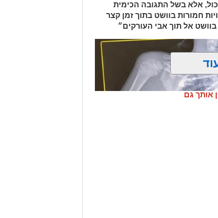
החשודים כסמים מסוכנים, טלפון נייד ו-1,700 ש"ח במזומן. החשודה (25) תושבת
כול, אלא בשל התגובה הכימית
פול חקירה.
ות חמורות בוושט בתוך זמן קצר
בוושט אל תוך אבי העורקים״
.
וד
ן אותך גם