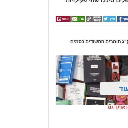
לים סיכלו שתי פעילויות
רו שלושה חשודים ונתפסו כ-7.5 ק"ג חומרים החשודים כסמים
וד
ן אותך גם