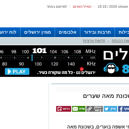
|
המייל האדום
|
לפרסום באתר
ילות
תרבות ובידור
אלבומים
מגזין ירושלים
לוח ירוש
ות הכנסת
חדשות ארציות
 רדיו ירושלים
|
ונת מאה שערים
הכיבוי הוזעקו אמש לכבות 2 פחי אשפה בוערים, בשכונת מאה