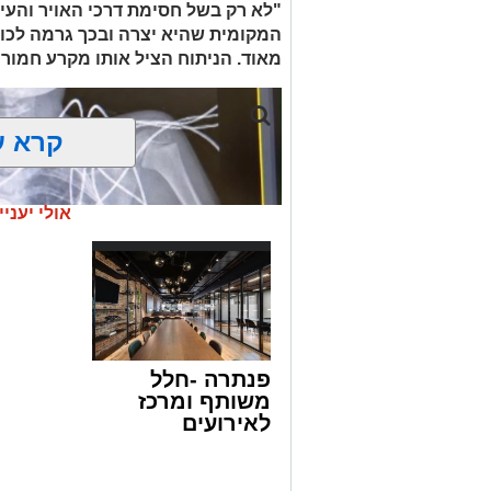
"לא רק בשל חסימת דרכי האויר והעי
העיר ירושלים נעצרה והועברה להמשיך טי
המקומית שהיא יצרה ובכך גרמה לכווי
מאוד. הניתוח הציל אותו מקרע חמור 
מעצרם של החשודים הוארך בבית המשפט
קרא ע
אולי יעניי
פנתרה -חלל
משותף ומרכז
לאירועים
עסקיים ופרטיים
ועוד לפרטים
לחצו >>