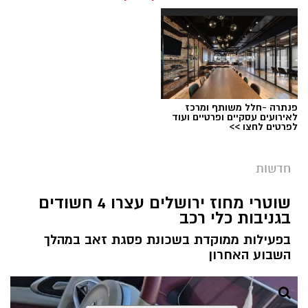
בזכות תגובה מהירה של הוריו והטיפול המיידי של
מעצרם של החשודים הוארך בבית המשפט.
הצוות הרפואי אשר הבין כי כל דקה שעוברת הינה
קריטית ומסכנת את חייו, הסתיים האירוע ללא
הטרגדיה שעלולה הייתה להתרחש.
"הילד שיחק בטאבלט בבית," מספרת אימו. "זה
פנתרה -חלל משותף ומרכז
טאבלט שנועד לציורים וקשקושים והוא שיחק בו עד
לאירועים עסקיים ופרטיים ועוד
לפרטים לחצו >>
שבשלב מסוים נגמרה הסוללה. הוא הוציא אותה
מהמכשיר והניח על דלפק המטבח".
קרדיט: עיריית ירושלים
חדשות
מערכת ירושלים נט / 09:02 05.08.26
שוטרי מחוז ירושלים עצרו 4 חשודים
תגים:
ירושלים חוגגת 60
בגניבות כלי רכב
עיריית ירושלים חושפת את הלוגו הרשמי לציון 60
בפעילות ממוקדת בשכונת פסגת זאב במהלך
שנה לאיחוד הבירה - סמל ייחודי שילווה את כלל
השבוע האחרון
אירועי שנת החגיגות ויופיע לצד הלוגו הרשמי של
עיריית ירושלים בכל הפרסומים העירוניים.