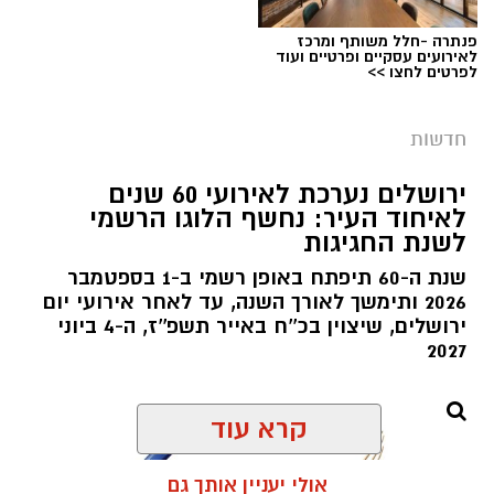
בפעילות נוספת של בלשי תחנת בית שמש,
פנתרה -חלל משותף ומרכז
לאירועים עסקיים ופרטיים ועוד
ובמסגרת מעקב סמוי אחר רכב החשוד בסחר
לפרטים לחצו >>
בסמים, זוהו על פי החשד שתי עסקאות סחר
בחומרים אסורים. השוטרים ביצעו את מעצר
חדשות
הנהגת, ובחיפוש ברכב נתפסו למעלה מ-2 ק"ג של
חומרים החשודים כסמים מסוכנים, טלפון נייד
ירושלים נערכת לאירועי 60 שנים
לאיחוד העיר: נחשף הלוגו הרשמי
ו-1,700 ש"ח במזומן. החשודה (25) תושבת העיר
צילום: דוברות הדסה
לשנת החגיגות
ירושלים נעצרה והועברה להמשיך טיפול חקירה.
מערכת ירושלים נט / 09:07 06.08.26
שנת ה-60 תיפתח באופן רשמי ב-1 בספטמבר
תגים:
בן שמונה בלע סוללות
2026 ותימשך לאורך השנה, עד לאחר אירועי יום
ירושלים, שיצוין בכ''ח באייר תשפ''ז, ה-4 ביוני
משחק תמים במהלך החופש הגדול הסתיים
2027
בבליעת סוללת כפתור ובעקבותיה בשני ניתוחי
חירום בהדסה, במהלכם נמנע אחד הסיבוכים
קרא עוד
הקשים ביותר במקרים מסוג זה וניצלו חייו של בן 8
וחצי מירושלים.
אולי יעניין אותך גם