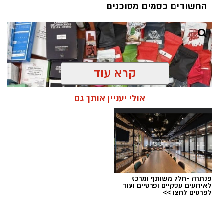
החשודים כסמים מסוכנים
קרא עוד
אולי יעניין אותך גם
פנתרה -חלל משותף ומרכז
צילום: דוברות המשטרה
לאירועים עסקיים ופרטיים ועוד
לפרטים לחצו >>
מערכת ירושלים נט / 09:11 06.08.26
תגים:
סמים