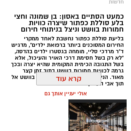
חדשות
במסגרת המאבק הנחוש של שוטרי מרחב ציון בנגע
כמעט הסתיים באסון: בן שמונה וחצי
הסמים המסוכנים, בוצעו בימים האחרונים שתי
בלע סוללת כפתור שיצרה כוויות
פעילויות ממוקדות, שהובילו למעצר של שלושה
חמורות בוושט וניצל בניתוחי חירום
חשודים ולתפיסת כמויות גדולות של חומרים
בליעת סוללת כפתור נחשבת לאחד ממקרי
החשודים כסמים מסוכנים, כסף מזומן ואמצעים
החירום המסוכנים ביותר ברפואת ילדים", מדגיש
נוספים.
ד"ר מרדכי סליי, מומחה בגסטרו ילדים בהדסה,
"לא רק בשל חסימת דרכי האויר והעיכול, אלא
בפעילות בלשי תחנת לב הבירה שביצעו חיפוש
בשל התגובה הכימית המקומית שהיא יצרה ובכך
גרמה לכוויות חמורות בוושט בתוך זמן קצר
ע"פ צו בימ"ש, אותרו שני כלי רכב שעוררו את
מאוד. הניתוח הציל אותו מקרע חמור בוושט אל
קרא עוד
חשדם של השוטרים. לאחר מעקב סמוי נעצרו שני
תוך אבי העורקים״
חשודים (27,31) תושבי העיר ירושלים. ובחיפוש בכלי
אולי יעניין אותך גם
הרכב נתפסו כ-5.5 ק"ג של חומרים החשודים
כסמים מסוכנים, 15,140 ש"ח במזומן, שבעה
טלפונים ניידים וכלי עישון. שני החשודים הועברו
לחקירה, ובית המשפט האריך את מעצר אחד
החשודים עד לתאריך 6.8.26.