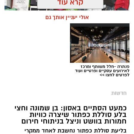
קרא עוד
אולי יעניין אותך גם
פנתרה -חלל משותף ומרכז
צילום: דוברות המשטרה
לאירועים עסקיים ופרטיים ועוד
לפרטים לחצו >>
מערכת ירושלים נט / 09:11 06.08.26
תגים:
סמים
חדשות
במסגרת המאבק הנחוש של שוטרי מרחב ציון בנגע
כמעט הסתיים באסון: בן שמונה וחצי
הסמים המסוכנים, בוצעו בימים האחרונים שתי
בלע סוללת כפתור שיצרה כוויות
פעילויות ממוקדות, שהובילו למעצר של שלושה
חמורות בוושט וניצל בניתוחי חירום
חשודים ולתפיסת כמויות גדולות של חומרים
בליעת סוללת כפתור נחשבת לאחד ממקרי