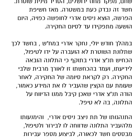
שחם, מפקד מחוז ירושלים, הטריד מינית שוטרת.
חשד זה נבדק כעת במשטרה. מאז חשיפת
הפרשה, הוצא ניסים אדרי לחופשה כפויה, היום
הושעה מתפקידו עד לסיום החקירה.
במהלך חודש יולי, נחקר אדרי במח"ש , בחשד לכך
שתלונת השוטרת לא הועברה על ידו לטיפול,
הכחיש תנ"צ אדרי בתוקף כי התלונה הובאה
לידיעתו, ועמד בהכחשתו זו לאורך מרבית שלבי
החקירה. רק לקראת סיומה של החקירה, לאחר
שעומת עם הקצין שהעביר לו את המידע כאמור,
הודה תנ"צ אדרי שאכן קיבל ממנו הדיווח על
התלונה, בה לא טיפל.
התנהגותו של תת ניצב ניסים אדרי, והימנעותו
מלהעביר התלונה שדווחה לו לבירור ולטיפול,
מבססים חשד לכאורה, לביצוע מספר עבירות