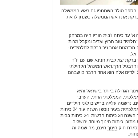
 הספר סולד השתתפו גם ראש הממשלה
ברקת את ראש הממשלה כשנתן לו את
 עד כיתה ו'בית הוריו היה במרחק
למיד טוב חרוץ ואדיב ומקבל מרות
ה הזדמנות אמר ניר ברקת לתלמידים :
אל.
ר ברקת יצא לבית חנינא,שם עם יו"ר
וחדבגיל הרך.ראש המינהל הקהילתי
ל ילדים אלה הוא אחד הדברים שבהם
וך הגדולה ביותר בישראל והיא
דים בחינוך הממלכתי, הממלכתי הדתי, הערבי
ם, נרשמה עלייה ברישום לגני הילדים
ולבתי הספר היסודיים במערכת החינוך הממלכתית בעיר.נוספו השנה עוד 24 כיתות
חדשות
24 כיתות בבית
ספר על יסודי חדש ו-10 כיתות גן חדשות, 6 מתוכן כיתות חינוך מיוחד.ירושלים
חינוך
חינם, מה שמהווה
חות.