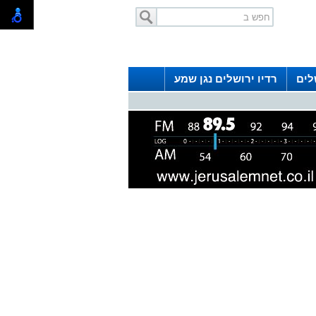
לים
רדיו ירושלים נגן שמע