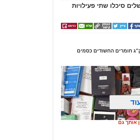
לים סיכלו שתי פעילויות
רו שלושה חשודים ונתפסו כ-7.5 ק"ג חומרים החשודים כסמים
וד
ן אותך גם