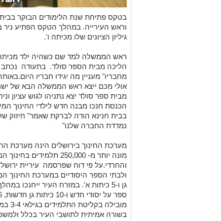
בטקס פתיחת שנת הלימודים הבוקר בבית
וראש העירייה. במהלך הטקס הפתיע ניר 
גיליון הציונים שלו מכיתה ו'.
ראש הממשלה למד שם כשהיה ילד מכיתה א'
הליכה מבית הספר סולד. בתעודה נכתב "ת
מחבריו" מעניין מה יגידו חבריו היום.באות
אולי מכם ייצא ראש הממשלה הבא של ישר
מבית ספר סולד יצא נתניהו לגוש עציון וני
הכנסת חנכו מבנה חדש לילדי החינוך המי
בבית חנינא הודה לברקת שאמר" חיזוק ש
נמדדת החברה שלנו"
מערכת החינוך בירושלים הינה מערכת החינ
מונה יותר מ- 250,000 תלמי
והחרדי.על פי דוח שפרסמה עיריית ירושלי
גן ו-5 כיתות א'. במזרח העיר ייחנכו במהלך השנה 34 כיתות
מובילה בקליטת התלמידים בגילאי 3-4 במסגרת חוק
בשורה אמיתית לתושבי העיר בכלל ולמשפ