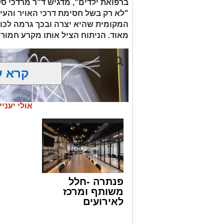
ברפואת ילדים", מדגיש ד"ר מרדכי סל
"לא רק בשל חסימת דרכי האויר והעי
העיר ירושלים נעצרה והועברה להמשיך טי
המקומית שהיא יצרה ובכך גרמה לכווי
מאוד. הניתוח הציל אותו מקרע חמור 
מעצרם של החשודים הוארך בבית המשפט
קרא ע
אולי יעניי
פנתרה -חלל
משותף ומרכז
לאירועים
עסקיים ופרטיים
ועוד לפרטים