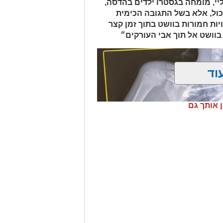
ביצעו את מעצר הנהגת, ובחיפוש ברכב נתפסו למעלה מ-2 ק"ג של חומרים
יי, מומחה בגסטרו ילדים בהדסה,
החשודים כסמים מסוכנים, טלפון נייד ו-1,700 ש"ח במזומן. החשודה (25) תושבת
כול, אלא בשל התגובה הכימית
פול חקירה.
ות חמורות בוושט בתוך זמן קצר
בוושט אל תוך אבי העורקים״
.
וד
ן אותך גם