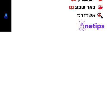
ובהם מפתח משוכפל.
אירועים שיבטאו את גאוותנו ואהבתנו לעיר הבירה
"בליעת סוללת כפתור נחשבת לאחד ממקרי
הנצחית של מדינת ישראל."
החירום המסוכנים ביותר ברפואת ילדים", מסביר
כלל החשודים הובאו לדיון בפני בית משפט בסופש
ד"ר סליי אשר בניסיונו עשרות אם לא מאות מקרים
האחרון בו הוארך מעצרם
של טיפול חירום בהדסה, בהוצאת גופים זרים
שנבלעו על ידי ילדים ותינוקות. "בניגוד לבליעת
מטבע או חפצים קטנים אחרים, סוללת כפתור אינה
מסוכנת רק משום שהיא עלולה לחסום את דרכי
העיכול. כאשר היא נתקעת בוושט, היא יוצרת
תגובה כימית מקומית שעלולה לגרום לכוויה עמוקה
בתוך זמן קצר מאוד. הכוויה עלולה להתפתח
לנמק- כלומר מוות של הרקמה- ובהמשך אף לגרום
לנקב בוושט ולפגיעה בכלי דם ובאיברים סמוכים.
במקרים החמורים ביותר עלול להיווצר דימום מסכן
חיים".
ד"ר סליי מפתיע בעובדה שלא רבים מודעים לה: