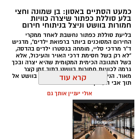
במסגרת המאבק הנחוש של שוטרי מרחב ציון בנגע
כמעט הסתיים באסון: בן שמונה וחצי
הסמים המסוכנים, בוצעו בימים האחרונים שתי
בלע סוללת כפתור שיצרה כוויות
פעילויות ממוקדות, שהובילו למעצר של שלושה
חמורות בוושט וניצל בניתוחי חירום
חשודים ולתפיסת כמויות גדולות של חומרים
בליעת סוללת כפתור נחשבת לאחד ממקרי
החשודים כסמים מסוכנים, כסף מזומן ואמצעים
החירום המסוכנים ביותר ברפואת ילדים", מדגיש
נוספים.
ד"ר מרדכי סליי, מומחה בגסטרו ילדים בהדסה,
"לא רק בשל חסימת דרכי האויר והעיכול, אלא
בפעילות בלשי תחנת לב הבירה שביצעו חיפוש
בשל התגובה הכימית המקומית שהיא יצרה ובכך
גרמה לכוויות חמורות בוושט בתוך זמן קצר
ע"פ צו בימ"ש, אותרו שני כלי רכב שעוררו את
מאוד. הניתוח הציל אותו מקרע חמור בוושט אל
קרא עוד
חשדם של השוטרים. לאחר מעקב סמוי נעצרו שני
תוך אבי העורקים״
חשודים (27,31) תושבי העיר ירושלים. ובחיפוש בכלי
אולי יעניין אותך גם
הרכב נתפסו כ-5.5 ק"ג של חומרים החשודים
כסמים מסוכנים, 15,140 ש"ח במזומן, שבעה
טלפונים ניידים וכלי עישון. שני החשודים הועברו
לחקירה, ובית המשפט האריך את מעצר אחד
החשודים עד לתאריך 6.8.26.