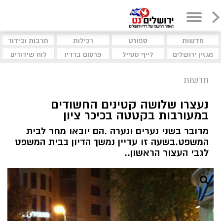
חדשות
ספורט
רכילות
תרבות ובידור
מגזין ירושלים
לייף סטייל
פרסום ברדיו
לוח שידורים
חדשות
נעצרו שלושה קטינים החשודים
במעורבות בקטטה בכיכר ציון
מדובר בשני נערים ונערה .הם יובאו מחר לבית
המשפט.בשעה זו עדיין נמשך הדיון בבית המשפט
לגבי העצור הראשון..