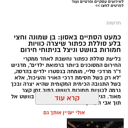
לאירועים עסקיים ופרטיים ועוד
לפרטים לחצו >>
מערכת ירושלים נט / 09:11 06.08.26
תגים:
סמים
חדשות
במסגרת המאבק הנחוש של שוטרי מרחב ציון בנגע
כמעט הסתיים באסון: בן שמונה וחצי
הסמים המסוכנים, בוצעו בימים האחרונים שתי
בלע סוללת כפתור שיצרה כוויות
פעילויות ממוקדות, שהובילו למעצר של שלושה
חמורות בוושט וניצל בניתוחי חירום
חשודים ולתפיסת כמויות גדולות של חומרים
בליעת סוללת כפתור נחשבת לאחד ממקרי
החשודים כסמים מסוכנים, כסף מזומן ואמצעים
החירום המסוכנים ביותר ברפואת ילדים", מדגיש
נוספים.
ד"ר מרדכי סליי, מומחה בגסטרו ילדים בהדסה,
"לא רק בשל חסימת דרכי האויר והעיכול, אלא
בפעילות בלשי תחנת לב הבירה שביצעו חיפוש
בשל התגובה הכימית המקומית שהיא יצרה ובכך
גרמה לכוויות חמורות בוושט בתוך זמן קצר
ע"פ צו בימ"ש, אותרו שני כלי רכב שעוררו את
מאוד. הניתוח הציל אותו מקרע חמור בוושט אל
קרא עוד
חשדם של השוטרים. לאחר מעקב סמוי נעצרו שני
תוך אבי העורקים״
חשודים (27,31) תושבי העיר ירושלים. ובחיפוש בכלי
אולי יעניין אותך גם
הרכב נתפסו כ-5.5 ק"ג של חומרים החשודים
כסמים מסוכנים, 15,140 ש"ח במזומן, שבעה