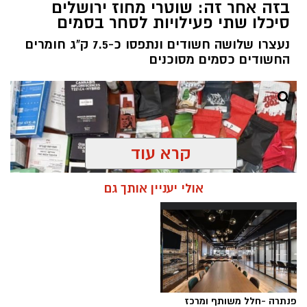
בזה אחר זה: שוטרי מחוז ירושלים
סיכלו שתי פעילויות לסחר בסמים
נעצרו שלושה חשודים ונתפסו כ-7.5 ק"ג חומרים
החשודים כסמים מסוכנים
קרא עוד
אולי יעניין אותך גם
פנתרה -חלל משותף ומרכז
צילום: דוברות המשטרה