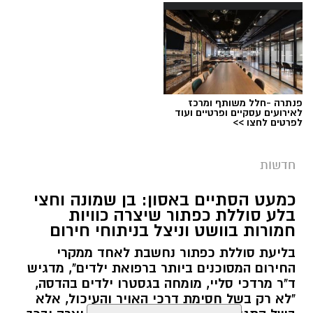
שנגנב בעיר, ללא רישיון נהיגה וללא ביטוח.
פנתרה -חלל משותף ומרכז
צילום: דוברות המשטרה
לאירועים עסקיים ופרטיים ועוד
לפרטים לחצו >>
מערכת ירושלים נט / 09:11 06.08.26
תגים:
סמים
חדשות
בחיפוש ברכב נתפסו סכין, סכום כסף מזומן בסך
במסגרת המאבק הנחוש של שוטרי מרחב ציון בנגע
6,864 ש"ח, וכן רכוש החשוד כגנוב, ובהם מכשירי
כמעט הסתיים באסון: בן שמונה וחצי
הסמים המסוכנים, בוצעו בימים האחרונים שתי
בלע סוללת כפתור שיצרה כוויות
חשמל חדשים, תכשיטים, בגדים חדשים ומוצגים
פעילויות ממוקדות, שהובילו למעצר של שלושה
חמורות בוושט וניצל בניתוחי חירום
נוספים באריזות.
חשודים ולתפיסת כמויות גדולות של חומרים
בליעת סוללת כפתור נחשבת לאחד ממקרי
החשודים כסמים מסוכנים, כסף מזומן ואמצעים
החשוד נעצר על ידי השוטרים והועבר לחקירה
החירום המסוכנים ביותר ברפואת ילדים", מדגיש
נוספים.
ד"ר מרדכי סליי, מומחה בגסטרו ילדים בהדסה,
בתחנת מוריה. עם סיום חקירתו הובא היום בפני
"לא רק בשל חסימת דרכי האויר והעיכול, אלא
בית המשפט, אשר האריך את מעצרו.
בפעילות בלשי תחנת לב הבירה שביצעו חיפוש