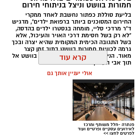
פעילויות ממוקדות, שהובילו למעצר של שלושה
חמורות בוושט וניצל בניתוחי חירום
חשודים ולתפיסת כמויות גדולות של חומרים
בליעת סוללת כפתור נחשבת לאחד ממקרי
החשודים כסמים מסוכנים, כסף מזומן ואמצעים
החירום המסוכנים ביותר ברפואת ילדים", מדגיש
נוספים.
ד"ר מרדכי סליי, מומחה בגסטרו ילדים בהדסה,
"לא רק בשל חסימת דרכי האויר והעיכול, אלא
בפעילות בלשי תחנת לב הבירה שביצעו חיפוש
בשל התגובה הכימית המקומית שהיא יצרה ובכך
גרמה לכוויות חמורות בוושט בתוך זמן קצר
ע"פ צו בימ"ש, אותרו שני כלי רכב שעוררו את
מאוד. הניתוח הציל אותו מקרע חמור בוושט אל
קרא עוד
חשדם של השוטרים. לאחר מעקב סמוי נעצרו שני
תוך אבי העורקים״
חשודים (27,31) תושבי העיר ירושלים. ובחיפוש בכלי
אולי יעניין אותך גם
הרכב נתפסו כ-5.5 ק"ג של חומרים החשודים
כסמים מסוכנים, 15,140 ש"ח במזומן, שבעה
טלפונים ניידים וכלי עישון. שני החשודים הועברו
לחקירה, ובית המשפט האריך את מעצר אחד
החשודים עד לתאריך 6.8.26.
בפעילות נוספת של בלשי תחנת בית שמש,
פנתרה -חלל משותף ומרכז
לאירועים עסקיים ופרטיים ועוד
ובמסגרת מעקב סמוי אחר רכב החשוד בסחר
לפרטים לחצו >>