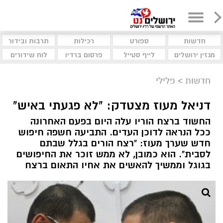
חדשות
ספורט
רכילות
תרבות ובידור
מגזין ירושלים
לייף סטייל
פרסום ברדיו
לוח שידורים
חדשות
>
פלילי
דניאל מעוז מצטדק: "לא פגעתי באיש"
החשוד ברצח הוריו עלה היום בפעם האחרונה
ככל הנראה לדוכן העדים. התביעה חשפה חיפוש
חדש שערך מעוז: "רצח הורים בגלל שבתם
לסבית". הוא כמובן, לא ממש זוכר את החיפושים
בגוגל וממשיך להאשים את אחיו התאום ברצח