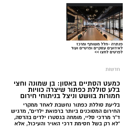
פנתרה -חלל משותף ומרכז
צילום: דוברות המשטרה
לאירועים עסקיים ופרטיים ועוד
לפרטים לחצו >>
מערכת ירושלים נט / 09:11 06.08.26
תגים:
סמים
חדשות
במסגרת המאבק הנחוש של שוטרי מרחב ציון בנגע
כמעט הסתיים באסון: בן שמונה וחצי
הסמים המסוכנים, בוצעו בימים האחרונים שתי
בלע סוללת כפתור שיצרה כוויות
פעילויות ממוקדות, שהובילו למעצר של שלושה
חמורות בוושט וניצל בניתוחי חירום
חשודים ולתפיסת כמויות גדולות של חומרים
בליעת סוללת כפתור נחשבת לאחד ממקרי
החשודים כסמים מסוכנים, כסף מזומן ואמצעים
החירום המסוכנים ביותר ברפואת ילדים", מדגיש
נוספים.
ד"ר מרדכי סליי, מומחה בגסטרו ילדים בהדסה,
"לא רק בשל חסימת דרכי האויר והעיכול, אלא