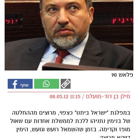
פלאש 90
מילן בן דוד-מועלם / 11:15 08.05.12
במפלגת "ישראל ביתנו" כצפוי, מרוצים מההחלטה
של בנימין נתניהו ללכת לממשלת אחדות עם שאול
מופז וקדימה. בזמן שהשמאל רועש וגועש, הימין
דווקא מרוצה.