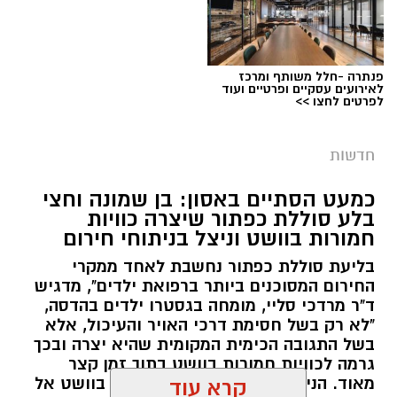
פנתרה -חלל משותף ומרכז
צילום: דוברות המשטרה
לאירועים עסקיים ופרטיים ועוד
לפרטים לחצו >>
מערכת ירושלים נט / 09:11 06.08.26
תגים:
סמים
חדשות
במסגרת המאבק הנחוש של שוטרי מרחב ציון בנגע
כמעט הסתיים באסון: בן שמונה וחצי
הסמים המסוכנים, בוצעו בימים האחרונים שתי
בלע סוללת כפתור שיצרה כוויות
פעילויות ממוקדות, שהובילו למעצר של שלושה
חמורות בוושט וניצל בניתוחי חירום
חשודים ולתפיסת כמויות גדולות של חומרים
בליעת סוללת כפתור נחשבת לאחד ממקרי
החשודים כסמים מסוכנים, כסף מזומן ואמצעים
החירום המסוכנים ביותר ברפואת ילדים", מדגיש
נוספים.
ד"ר מרדכי סליי, מומחה בגסטרו ילדים בהדסה,
"לא רק בשל חסימת דרכי האויר והעיכול, אלא
בפעילות בלשי תחנת לב הבירה שביצעו חיפוש
בשל התגובה הכימית המקומית שהיא יצרה ובכך
גרמה לכוויות חמורות בוושט בתוך זמן קצר
ע"פ צו בימ"ש, אותרו שני כלי רכב שעוררו את
מאוד. הניתוח הציל אותו מקרע חמור בוושט אל
קרא עוד
חשדם של השוטרים. לאחר מעקב סמוי נעצרו שני