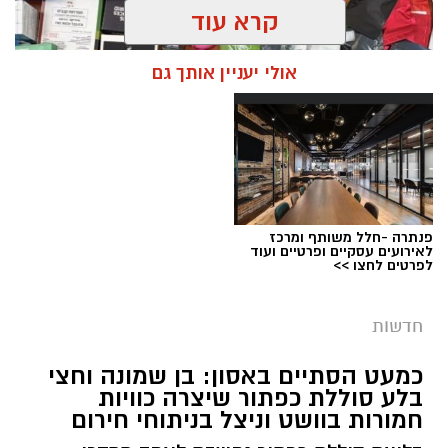
קרא עוד
אולי יעניין אותך גם
פנתרה -חלל משותף ומרכז
צילום: דוברות המשטרה
לאירועים עסקיים ופרטיים ועוד
לפרטים לחצו >>
מערכת ירושלים נט / 09:11 06.08.26
תגים:
סמים
חדשות
במסגרת המאבק הנחוש של שוטרי מרחב ציון בנגע
כמעט הסתיים באסון: בן שמונה וחצי
הסמים המסוכנים, בוצעו בימים האחרונים שתי
בלע סוללת כפתור שיצרה כוויות
פעילויות ממוקדות, שהובילו למעצר של שלושה
חמורות בוושט וניצל בניתוחי חירום
חשודים ולתפיסת כמויות גדולות של חומרים