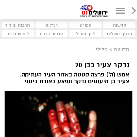
חדשות
ספורט
רכילות
תרבות ובידור
מגזין ירושלים
לייף סטייל
פרסום ברדיו
לוח שידורים
חדשות
>
פלילי
נדקר צעיר כבן 20
אמש (ה') פרצה קטטה באזור העיר העתיקה.
צעיר בן מיעוטים נדקר ונפצע באורח בינוני