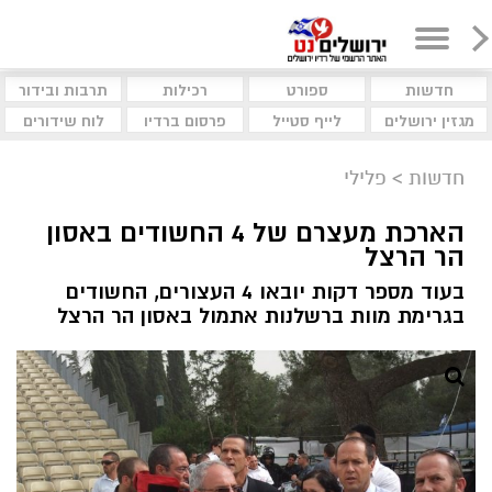
חדשות
ספורט
רכילות
תרבות ובידור
מגזין ירושלים
לייף סטייל
פרסום ברדיו
לוח שידורים
חדשות
>
פלילי
הארכת מעצרם של 4 החשודים באסון
הר הרצל
בעוד מספר דקות יובאו 4 העצורים, החשודים
בגרימת מוות ברשלנות אתמול באסון הר הרצל