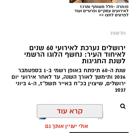
בפעילות נוספת של בלשי תחנת בית שמש,
פנתרה -חלל משותף ומרכז
לאירועים עסקיים ופרטיים ועוד
ובמסגרת מעקב סמוי אחר רכב החשוד בסחר
לפרטים לחצו >>
בסמים, זוהו על פי החשד שתי עסקאות סחר
בחומרים אסורים. השוטרים ביצעו את מעצר
חדשות
הנהגת, ובחיפוש ברכב נתפסו למעלה מ-2 ק"ג של
חומרים החשודים כסמים מסוכנים, טלפון נייד
ירושלים נערכת לאירועי 60 שנים
לאיחוד העיר: נחשף הלוגו הרשמי
ו-1,700 ש"ח במזומן. החשודה (25) תושבת העיר
צילום: דוברות הדסה
לשנת החגיגות
ירושלים נעצרה והועברה להמשיך טיפול חקירה.
מערכת ירושלים נט / 09:07 06.08.26
שנת ה-60 תיפתח באופן רשמי ב-1 בספטמבר
תגים:
בן שמונה בלע סוללות
2026 ותימשך לאורך השנה, עד לאחר אירועי יום
ירושלים, שיצוין בכ''ח באייר תשפ''ז, ה-4 ביוני
משחק תמים במהלך החופש הגדול הסתיים
2027
בבליעת סוללת כפתור ובעקבותיה בשני ניתוחי
חירום בהדסה, במהלכם נמנע אחד הסיבוכים
קרא עוד
הקשים ביותר במקרים מסוג זה וניצלו חייו של בן 8
וחצי מירושלים.
אולי יעניין אותך גם