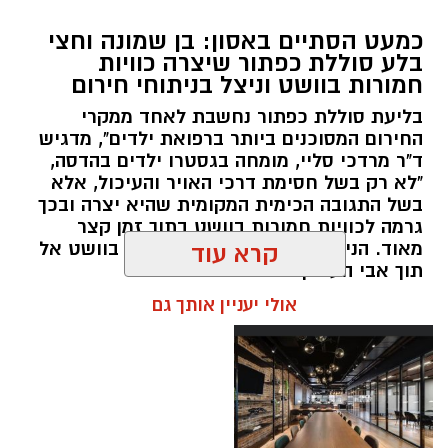
במסגרת המאבק הנחוש של שוטרי מרחב ציון בנגע
כמעט הסתיים באסון: בן שמונה וחצי
הסמים המסוכנים, בוצעו בימים האחרונים שתי
בלע סוללת כפתור שיצרה כוויות
פעילויות ממוקדות, שהובילו למעצר של שלושה
חמורות בוושט וניצל בניתוחי חירום
חשודים ולתפיסת כמויות גדולות של חומרים
בליעת סוללת כפתור נחשבת לאחד ממקרי
החשודים כסמים מסוכנים, כסף מזומן ואמצעים
החירום המסוכנים ביותר ברפואת ילדים", מדגיש
נוספים.
ד"ר מרדכי סליי, מומחה בגסטרו ילדים בהדסה,
"לא רק בשל חסימת דרכי האויר והעיכול, אלא
בפעילות בלשי תחנת לב הבירה שביצעו חיפוש
בשל התגובה הכימית המקומית שהיא יצרה ובכך
גרמה לכוויות חמורות בוושט בתוך זמן קצר
ע"פ צו בימ"ש, אותרו שני כלי רכב שעוררו את
מאוד. הניתוח הציל אותו מקרע חמור בוושט אל
קרא עוד
חשדם של השוטרים. לאחר מעקב סמוי נעצרו שני
תוך אבי העורקים״
חשודים (27,31) תושבי העיר ירושלים. ובחיפוש בכלי
אולי יעניין אותך גם
הרכב נתפסו כ-5.5 ק"ג של חומרים החשודים
כסמים מסוכנים, 15,140 ש"ח במזומן, שבעה
טלפונים ניידים וכלי עישון. שני החשודים הועברו
לחקירה, ובית המשפט האריך את מעצר אחד
החשודים עד לתאריך 6.8.26.