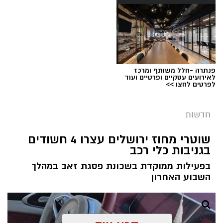
בזכות תגובה מהירה של הוריו והטיפול המיידי של
מעצרם של החשודים הוארך בבית המשפט.
הצוות הרפואי אשר הבין כי כל דקה שעוברת הינה
קריטית ומסכנת את חייו, הסתיים האירוע ללא
הטרגדיה שעלולה הייתה להתרחש.
"הילד שיחק בטאבלט בבית," מספרת אימו. "זה
פנתרה -חלל משותף ומרכז
טאבלט שנועד לציורים וקשקושים והוא שיחק בו עד
לאירועים עסקיים ופרטיים ועוד
לפרטים לחצו >>
שבשלב מסוים נגמרה הסוללה. הוא הוציא אותה
מהמכשיר והניח על דלפק המטבח".
קרדיט: עיריית ירושלים
חדשות
מערכת ירושלים נט / 09:02 05.08.26
שוטרי מחוז ירושלים עצרו 4 חשודים
תגים:
ירושלים חוגגת 60
בגניבות כלי רכב
עיריית ירושלים חושפת את הלוגו הרשמי לציון 60
בפעילות ממוקדת בשכונת פסגת זאב במהלך
שנה לאיחוד הבירה - סמל ייחודי שילווה את כלל
השבוע האחרון
אירועי שנת החגיגות ויופיע לצד הלוגו הרשמי של
עיריית ירושלים בכל הפרסומים העירוניים.