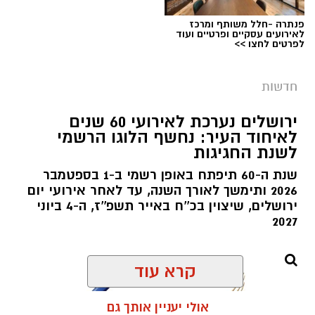
בפעילות נוספת של בלשי תחנת בית שמש,
פנתרה -חלל משותף ומרכז
לאירועים עסקיים ופרטיים ועוד
ובמסגרת מעקב סמוי אחר רכב החשוד בסחר
לפרטים לחצו >>
בסמים, זוהו על פי החשד שתי עסקאות סחר
בחומרים אסורים. השוטרים ביצעו את מעצר
חדשות
הנהגת, ובחיפוש ברכב נתפסו למעלה מ-2 ק"ג של
חומרים החשודים כסמים מסוכנים, טלפון נייד
ירושלים נערכת לאירועי 60 שנים
לאיחוד העיר: נחשף הלוגו הרשמי
ו-1,700 ש"ח במזומן. החשודה (25) תושבת העיר
צילום: דוברות הדסה
לשנת החגיגות
ירושלים נעצרה והועברה להמשיך טיפול חקירה.
מערכת ירושלים נט / 09:07 06.08.26
שנת ה-60 תיפתח באופן רשמי ב-1 בספטמבר
תגים:
בן שמונה בלע סוללות
2026 ותימשך לאורך השנה, עד לאחר אירועי יום
ירושלים, שיצוין בכ''ח באייר תשפ''ז, ה-4 ביוני
משחק תמים במהלך החופש הגדול הסתיים
2027
בבליעת סוללת כפתור ובעקבותיה בשני ניתוחי
חירום בהדסה, במהלכם נמנע אחד הסיבוכים
קרא עוד
הקשים ביותר במקרים מסוג זה וניצלו חייו של בן 8
וחצי מירושלים.
אולי יעניין אותך גם