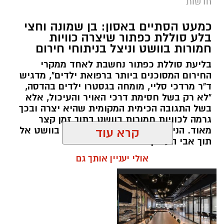
חדשות
במסגרת המאבק הנחוש של שוטרי מרחב ציון בנגע
כמעט הסתיים באסון: בן שמונה וחצי
הסמים המסוכנים, בוצעו בימים האחרונים שתי
בלע סוללת כפתור שיצרה כוויות
פעילויות ממוקדות, שהובילו למעצר של שלושה
חמורות בוושט וניצל בניתוחי חירום
חשודים ולתפיסת כמויות גדולות של חומרים
בליעת סוללת כפתור נחשבת לאחד ממקרי
החשודים כסמים מסוכנים, כסף מזומן ואמצעים
החירום המסוכנים ביותר ברפואת ילדים", מדגיש
נוספים.
ד"ר מרדכי סליי, מומחה בגסטרו ילדים בהדסה,
"לא רק בשל חסימת דרכי האויר והעיכול, אלא
בפעילות בלשי תחנת לב הבירה שביצעו חיפוש
בשל התגובה הכימית המקומית שהיא יצרה ובכך
גרמה לכוויות חמורות בוושט בתוך זמן קצר
ע"פ צו בימ"ש, אותרו שני כלי רכב שעוררו את
מאוד. הניתוח הציל אותו מקרע חמור בוושט אל
קרא עוד
חשדם של השוטרים. לאחר מעקב סמוי נעצרו שני
תוך אבי העורקים״
חשודים (27,31) תושבי העיר ירושלים. ובחיפוש בכלי
אולי יעניין אותך גם
הרכב נתפסו כ-5.5 ק"ג של חומרים החשודים
כסמים מסוכנים, 15,140 ש"ח במזומן, שבעה
טלפונים ניידים וכלי עישון. שני החשודים הועברו
לחקירה, ובית המשפט האריך את מעצר אחד
החשודים עד לתאריך 6.8.26.