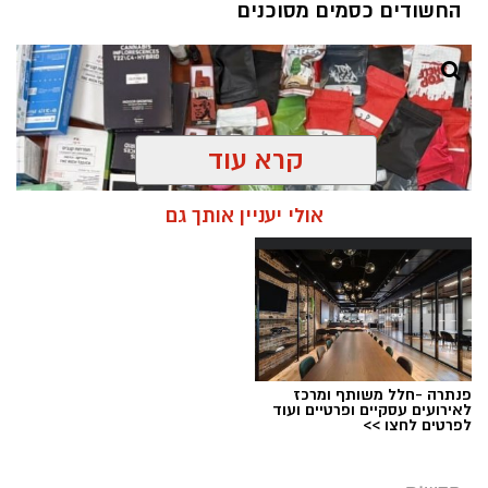
החשודים כסמים מסוכנים
קרא עוד
אולי יעניין אותך גם
פנתרה -חלל משותף ומרכז
צילום: דוברות המשטרה
לאירועים עסקיים ופרטיים ועוד
לפרטים לחצו >>
מערכת ירושלים נט / 09:11 06.08.26
תגים:
סמים