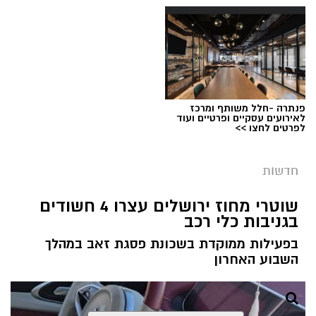
בזכות תגובה מהירה של הוריו והטיפול המיידי של
מעצרם של החשודים הוארך בבית המשפט.
הצוות הרפואי אשר הבין כי כל דקה שעוברת הינה
קריטית ומסכנת את חייו, הסתיים האירוע ללא
הטרגדיה שעלולה הייתה להתרחש.
"הילד שיחק בטאבלט בבית," מספרת אימו. "זה
פנתרה -חלל משותף ומרכז
טאבלט שנועד לציורים וקשקושים והוא שיחק בו עד
לאירועים עסקיים ופרטיים ועוד
לפרטים לחצו >>
שבשלב מסוים נגמרה הסוללה. הוא הוציא אותה
מהמכשיר והניח על דלפק המטבח".
קרדיט: עיריית ירושלים
חדשות
מערכת ירושלים נט / 09:02 05.08.26
שוטרי מחוז ירושלים עצרו 4 חשודים
תגים:
ירושלים חוגגת 60
בגניבות כלי רכב
עיריית ירושלים חושפת את הלוגו הרשמי לציון 60
בפעילות ממוקדת בשכונת פסגת זאב במהלך
שנה לאיחוד הבירה - סמל ייחודי שילווה את כלל
השבוע האחרון
אירועי שנת החגיגות ויופיע לצד הלוגו הרשמי של
עיריית ירושלים בכל הפרסומים העירוניים.